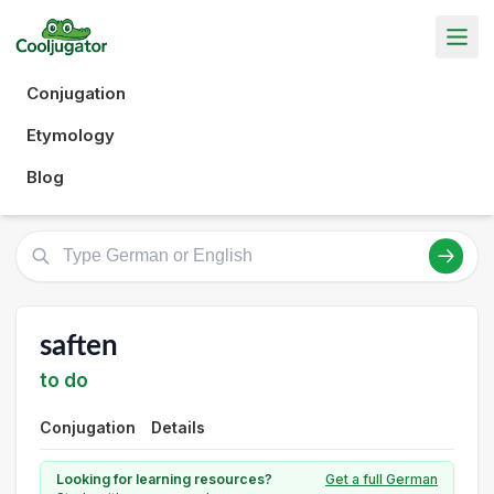
Conjugation
Etymology
Blog
saften
to do
Conjugation
Details
Looking for learning resources?
Get a full German