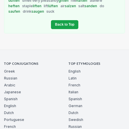
duften
smell very pleasantly
giften
rile
haften
adhere
heften
staple
liften
lift
lüften
air
salzen
salt
sanden
do
saufen
drink
saugen
suck
Back to Top
TOP CONJUGATIONS
TOP ETYMOLOGIES
Greek
English
Russian
Latin
Arabic
French
Japanese
Italian
Spanish
Spanish
English
German
Dutch
Dutch
Portuguese
Swedish
French
Russian