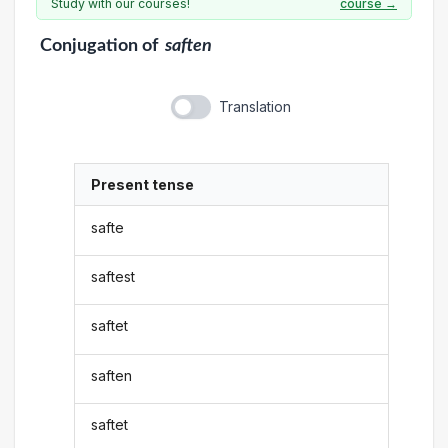
Study with our courses!
course →
Conjugation
of
saften
Translation
Present tense
safte
saftest
saftet
saften
saftet