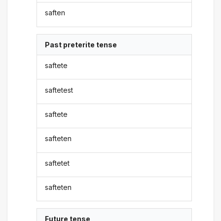
saften
Past preterite tense
saftete
saftetest
saftete
safteten
saftetet
safteten
Future tense