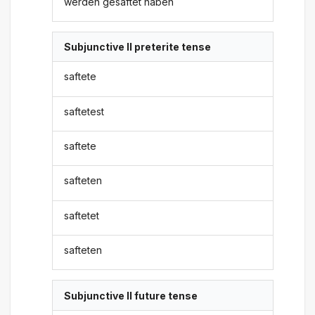
werden gesaftet haben
Subjunctive II preterite tense
saftete
saftetest
saftete
safteten
saftetet
safteten
Subjunctive II future tense