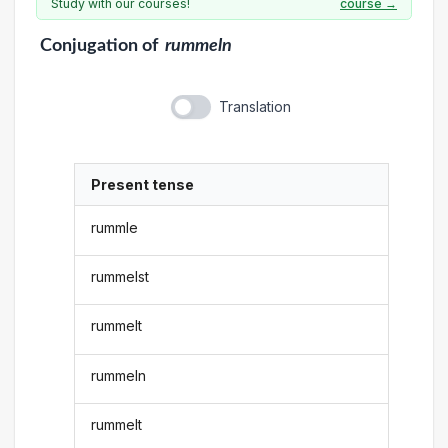
Study with our courses!
course →
Conjugation
of
rummeln
Translation
Present tense
rummle
rummelst
rummelt
rummeln
rummelt