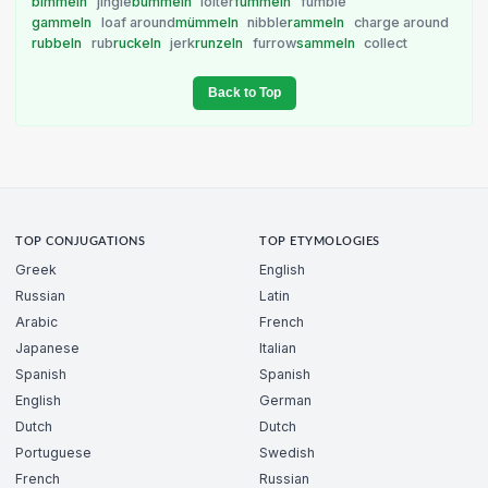
bimmeln
jingle
bummeln
loiter
fummeln
fumble
gammeln
loaf around
mümmeln
nibble
rammeln
charge around
rubbeln
rub
ruckeln
jerk
runzeln
furrow
sammeln
collect
Back to Top
TOP CONJUGATIONS
TOP ETYMOLOGIES
Greek
English
Russian
Latin
Arabic
French
Japanese
Italian
Spanish
Spanish
English
German
Dutch
Dutch
Portuguese
Swedish
French
Russian