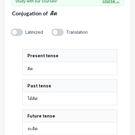
Study with our courses!
course →
Conjugation
of
คิด
Latinized
Translation
Present tense
คิด
Past tense
ได้คิด
Future tense
จะคิด