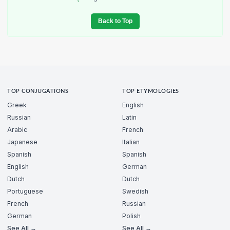
Back to Top
TOP CONJUGATIONS
TOP ETYMOLOGIES
Greek
English
Russian
Latin
Arabic
French
Japanese
Italian
Spanish
Spanish
English
German
Dutch
Dutch
Portuguese
Swedish
French
Russian
German
Polish
See All →
See All →