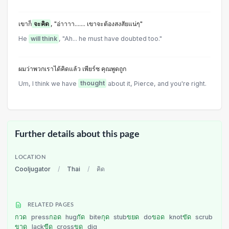
เขาก็
จะคิด
, "อ่าาาา....... เขาจะต้องสงสัยแน่ๆ"
He
will think
, "Ah... he must have doubted too."
ผมว่าพวกเราได้คิดแล้ว เพียร์ซ คุณพูดถูก
Um, I think we have
thought
about it, Pierce, and you're right.
Further details about this page
LOCATION
Cooljugator
/
Thai
/
คิด
RELATED PAGES
กวด
press
กอด
hug
กัด
bite
กุด
stub
ขยด
do
ขอด
knot
ขัด
scrub
ขาด
lack
ขีด
cross
ขุด
dig