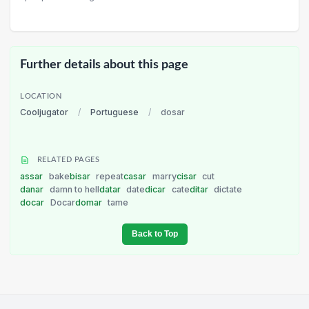
Further details about this page
LOCATION
Cooljugator
/
Portuguese
/
dosar
RELATED PAGES
assar
bake
bisar
repeat
casar
marry
cisar
cut
danar
damn to hell
datar
date
dicar
cate
ditar
dictate
docar
Docar
domar
tame
Back to Top