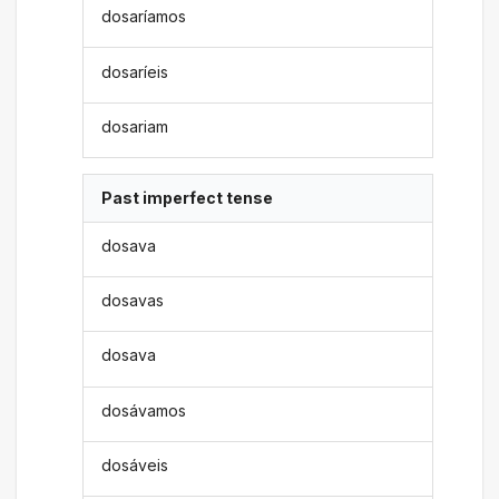
dosaríamos
dosaríeis
dosariam
Past imperfect tense
dosava
dosavas
dosava
dosávamos
dosáveis