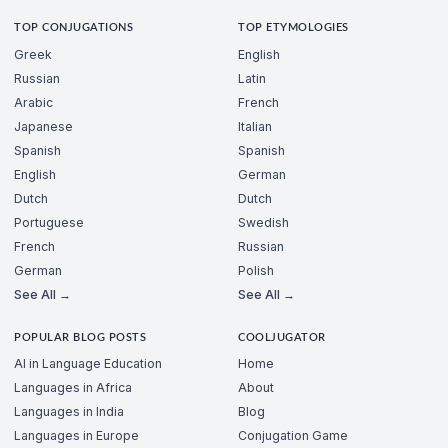
TOP CONJUGATIONS
TOP ETYMOLOGIES
Greek
English
Russian
Latin
Arabic
French
Japanese
Italian
Spanish
Spanish
English
German
Dutch
Dutch
Portuguese
Swedish
French
Russian
German
Polish
See All →
See All →
POPULAR BLOG POSTS
COOLJUGATOR
AI in Language Education
Home
Languages in Africa
About
Languages in India
Blog
Languages in Europe
Conjugation Game