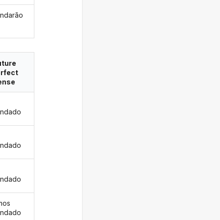
ndarão
uture
rfect
ense
andado
s
andado
andado
mos
andado