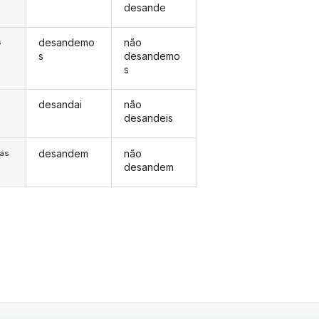
desande
desandemo
não
s
s
desandemo
s
desandai
não
s
desandeis
desandem
não
/as
desandem