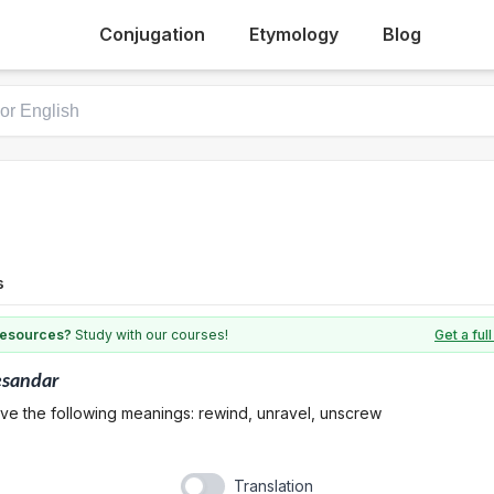
Conjugation
Etymology
Blog
s
 resources?
Study with our courses!
Get a fu
esandar
ve the following meanings: rewind, unravel, unscrew
Translation