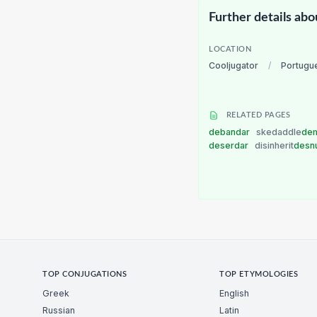
Further details abo
LOCATION
Cooljugator
/
Portugu
RELATED PAGES
debandar
skedaddle
de
deserdar
disinherit
desn
TOP CONJUGATIONS
TOP ETYMOLOGIES
Greek
English
Russian
Latin