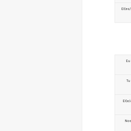
El(es
Eu
Tu
El(e/
No