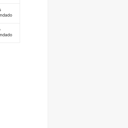
s
andado
o
andado