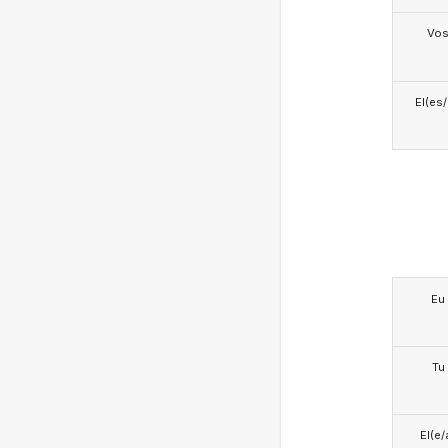
Vo
El(es
Eu
Tu
El(e/