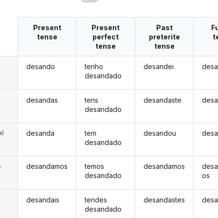
Present
Present
Past
F
tense
perfect
preterite
t
tense
tense
desando
tenho
desandei
desa
desandado
desandas
tens
desandaste
desa
desandado
desanda
tem
desandou
desa
a)
desandado
desandamos
temos
desandamos
des
s
desandado
os
desandais
tendes
desandastes
desa
s
desandado