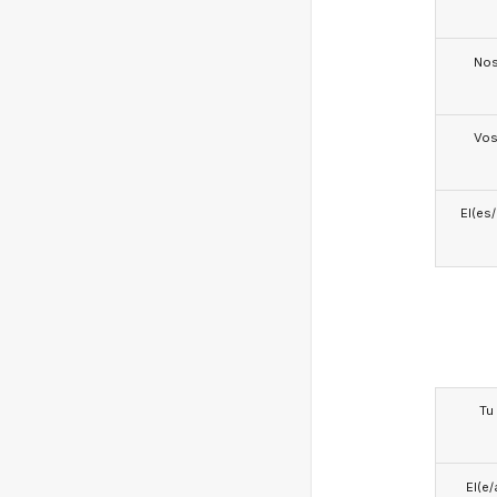
No
Vo
El(es
Tu
El(e/