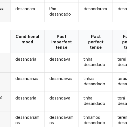
desandam
têm
desandaram
desa
/as
desandado
Conditional
Past
Past
F
mood
imperfect
perfect
pe
tense
tense
t
desandaria
desandava
tinha
terei
desandado
des
desandarias
desandavas
tinhas
terá
desandado
des
desandaria
desandava
tinha
terá
a)
desandado
des
desandaríam
desandávam
tínhamos
tere
s
os
os
desandado
des