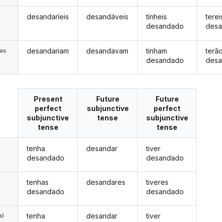
desandaríeis
desandáveis
tínheis
terei
s
desandado
des
desandariam
desandavam
tinham
terã
/as
desandado
des
Present
Future
Future
perfect
subjunctive
perfect
subjunctive
tense
subjunctive
tense
tense
tenha
desandar
tiver
desandado
desandado
tenhas
desandares
tiveres
desandado
desandado
tenha
desandar
tiver
a)