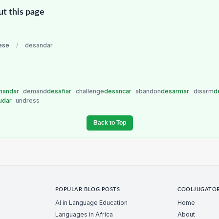
ut this page
ese
/
desandar
mandar
demand
desafiar
challenge
desancar
abandon
desarmar
disarm
d
udar
undress
Back to Top
POPULAR BLOG POSTS
COOLJUGATO
AI in Language Education
Home
Languages in Africa
About