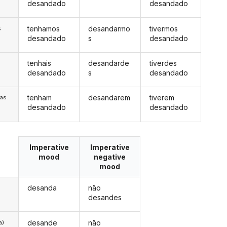
desandado
desandado
tenhamos
desandarmo
tivermos
s
desandado
s
desandado
tenhais
desandarde
tiverdes
s
desandado
s
desandado
tenham
desandarem
tiverem
/as
desandado
desandado
Imperative
Imperative
mood
negative
mood
desanda
não
desandes
desande
não
a)