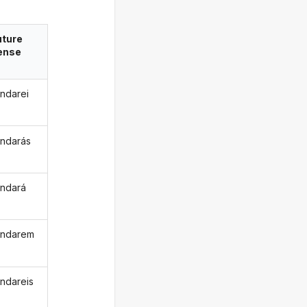
uture
ense
ndarei
ndarás
ndará
andarem
ndareis