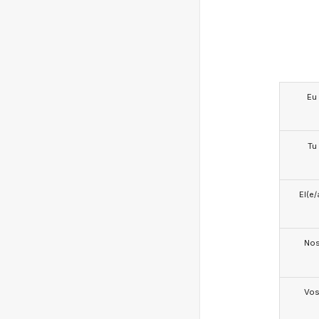
Eu
Tu
El(e/
No
Vo