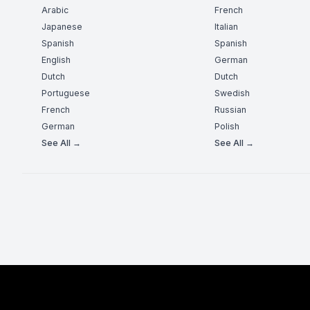
Arabic
French
Japanese
Italian
Spanish
Spanish
English
German
Dutch
Dutch
Portuguese
Swedish
French
Russian
German
Polish
See All →
See All →