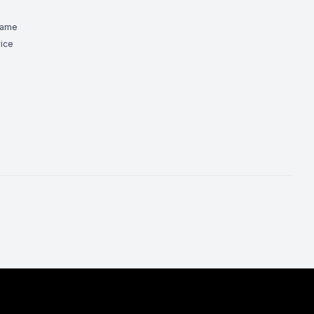
Game
ice