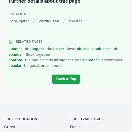
Further details about this page
LOCATION
Cooljugator
/
Portuguese
/
abastar
RELATED PAGES
abaetar
do
abagoar
do
abaixar
lower
abalsar
do
abancar
do
abandar
flock together
abarbar
run one's hands through the beard
abarcar
encompass
abaular
bulges
abortar
abort
Back to Top
TOP CONJUGATIONS
TOP ETYMOLOGIES
Greek
English