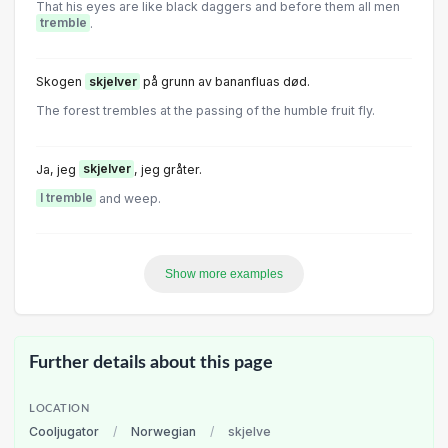
That his eyes are like black daggers and before them all men
tremble
.
Skogen
skjelver
på grunn av bananfluas død.
The forest trembles at the passing of the humble fruit fly.
Ja, jeg
skjelver
, jeg gråter.
I tremble
and weep.
Show more examples
Further details about this page
LOCATION
Cooljugator
/
Norwegian
/
skjelve