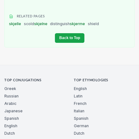
RELATED PAGES
skjelle
scold
skjelne
distinguish
skjerme
shield
Back to Top
TOP CONJUGATIONS
TOP ETYMOLOGIES
Greek
English
Russian
Latin
Arabic
French
Japanese
Italian
Spanish
Spanish
English
German
Dutch
Dutch