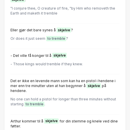
"I conjure thee, O creature of fire, "by Him who removeth the
Earth and maketh it tremble
Eller gjør det bare synes å
skjelve
?
Or does it just seem
to tremble
?
- Det ville få konger til å
skjelve
- Those kings would tremble if they knew.
Det er ikke en levende mann som kan ha en pistol i hendene i
mer enn tre minutter uten at han begynner å
skjelve
på
hendene.
No one can hold a pistol for longer than three minutes without
starting
to tremble
.
Arthur kommer til å
skjelve
for din stemme og knele ved dine
føtter.