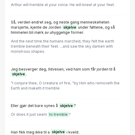
Arthur will tremble at your voice. He will kneel at your feet.
Så, verden endret seg, og neste gang menneskeheten
marsjerte, kjente de Jorden
skjelve
under føttene, og så
himmelen bli mørk av uhyggelige former.
And the next time the humans marched, they felt the earth
tremble beneath their feet. ...and saw the sky darken with
monstrous shapes.
Jeg besverger deg, lldvesen, ved ham som får jorden til å
skjelve
.
"I conjure thee, O creature of fire, "by Him who removeth the
Earth and maketh it tremble
Eller gjør det bare synes å
skjelve
?
Or does it just seem
to tremble
?
Han fikk meg ikke til a
skjelve
i kveld.