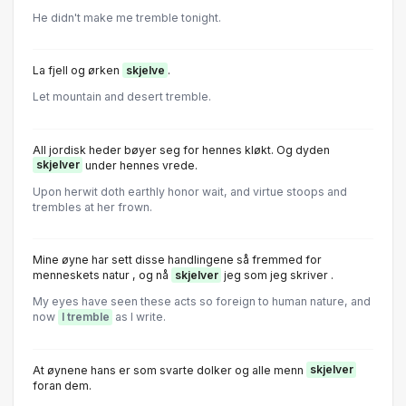
He didn't make me tremble tonight.
La fjell og ørken
skjelve
.
Let mountain and desert tremble.
All jordisk heder bøyer seg for hennes kløkt. Og dyden
skjelver
under hennes vrede.
Upon herwit doth earthly honor wait, and virtue stoops and
trembles at her frown.
Mine øyne har sett disse handlingene så fremmed for
menneskets natur , og nå
skjelver
jeg som jeg skriver .
My eyes have seen these acts so foreign to human nature, and
now
I tremble
as I write.
At øynene hans er som svarte dolker og alle menn
skjelver
foran dem.