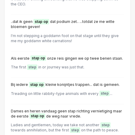
the CEO.
..dat ik geen
stap op
dat podium zet.. ...totdat ze me witte
bloemen geven!
I'm not stepping a goddamn foot on that stage until they give
me my goddamn white carnations!
Als eerste
stap op
onze reis gingen we op twee benen staan.
The first
step
in or journey was just that.
Bij iedere
stap op
kleine konijntjes trappen... dat is gemeen.
Treading on little rabbity-type animals with every
step
...
Dames en heren vandaag geen stap richting vernietiging maar
de eerste
stap op
de weg naar vrede.
Ladies and gentlemen, today we take not another
step
towards annihilation, but the first
step
on the path to peace.