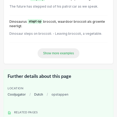
The future has stepped out of his patrol car as we speak.
Dinosaurus
stapt op
broccoli, waardoor broccoli als groente
neerligt.
Dinosaur steps on broccoli. - Leaving broccoli, a vegetable.
Show more examples
Further details about this page
LOCATION
Cooljugator
/
Dutch
/
opstappen
RELATED PAGES