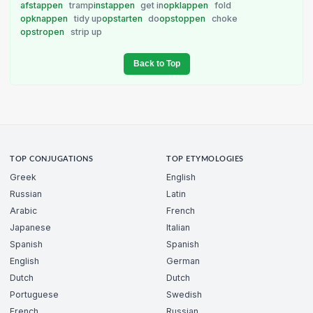
afstappen
tramp
instappen
get in
opklappen
fold
opknappen
tidy up
opstarten
do
opstoppen
choke
opstropen
strip up
Back to Top
TOP CONJUGATIONS
TOP ETYMOLOGIES
Greek
English
Russian
Latin
Arabic
French
Japanese
Italian
Spanish
Spanish
English
German
Dutch
Dutch
Portuguese
Swedish
French
Russian