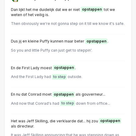
Dan lijkt het me duidelijk dat we er niet
opstappen
tot we
weten of het veilig is.
Then obviously we're not gonna step on it till we know it's safe.
Dus jij en kleine Puffy kunnen maar beter
opstappen
.
So you and little Puffy can just get to steppin'.
En de First Lady moest
opstappen
.
And the First Lady had
to step
outside.
En nu dat Conrad moet
opstappen
als gouverneur...
And now that Conrad's had
to step
down from office...
Het was Jeff Skilling, die verklaarde dat... hij zou
opstappen
als directeur.
It was Jeff Skilling announcing that he was stepping down as