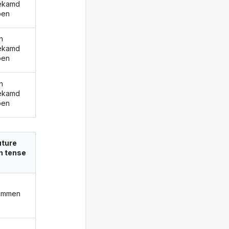
ekamd
ben
n
ekamd
ben
n
ekamd
ben
uture
in tense
ammen