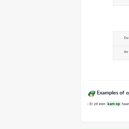
Du
Ihr
Examples of
- Er zit een
kam op
haar