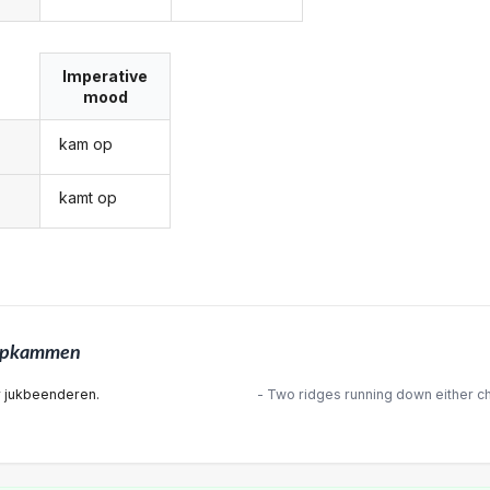
Imperative
mood
kam op
kamt op
opkammen
 jukbeenderen.
- Two ridges running down either c