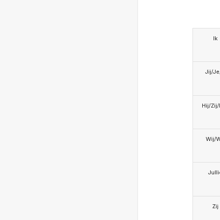
Ik
Jij/J
Hij/Zij
Wij/
Jull
Zij