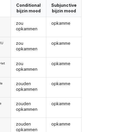
Conditional
Subjunctive
bijzin mood
bijzin mood
zou
opkamme
opkammen
zou
opkamme
e/U
opkammen
zou
opkamme
/Het
opkammen
zouden
opkamme
We
opkammen
zouden
opkamme
ie
opkammen
zouden
opkamme
opkammen