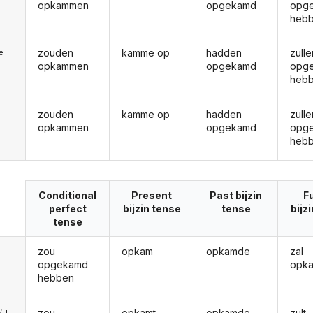
opkammen
opgekamd
opg
heb
zouden
kamme op
hadden
zulle
ie
opkammen
opgekamd
opg
heb
zouden
kamme op
hadden
zulle
opkammen
opgekamd
opg
heb
Conditional
Present
Past bijzin
F
perfect
bijzin tense
tense
bijz
tense
zou
opkam
opkamde
zal
opgekamd
opk
hebben
zou
opkamt
opkamde
zult
e/U