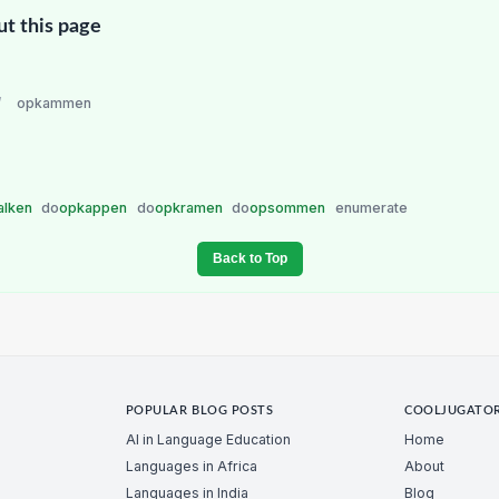
ut this page
/
opkammen
alken
do
opkappen
do
opkramen
do
opsommen
enumerate
Back to Top
POPULAR BLOG POSTS
COOLJUGATO
AI in Language Education
Home
Languages in Africa
About
Languages in India
Blog