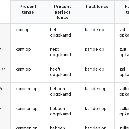
Present
Present
Past tense
F
tense
perfect
t
tense
kam op
heb
kamde op
zal
opgekamd
opk
kamt op
hebt
kamde op
zult
e/U
opgekamd
opk
kamt op
heeft
kamde op
zal
/Het
opgekamd
opk
kammen op
hebben
kamden op
zulle
We
opgekamd
opk
kammen op
hebben
kamden op
zulle
ie
opgekamd
opk
kammen op
hebben
kamden op
zulle