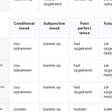
opgekamd
opk
Conditional
Subjunctive
Past
Futu
mood
mood
perfect
tense
zou
kamme op
had
zal
opkammen
opgekamd
opg
heb
zou
kamme op
had
zal
e/U
opkammen
opgekamd
opg
heb
zou
kamme op
had
zal
/Het
opkammen
opgekamd
opg
heb
zouden
kamme op
hadden
zulle
We