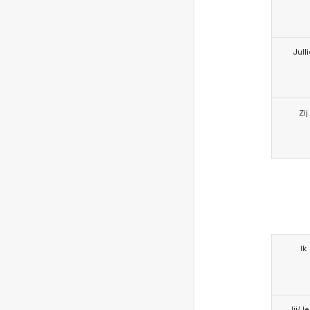
Jull
Zij
Ik
Jij/J