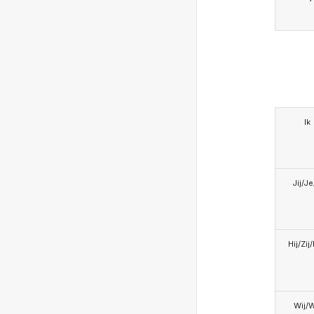
Ik
Jij/J
Hij/Zij
Wij/