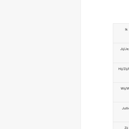
Ik
Jij/J
Hij/Zij
Wij/
Jull
Zij