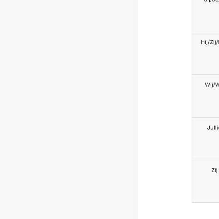
Hij/Zij
Wij/
Jull
Zij