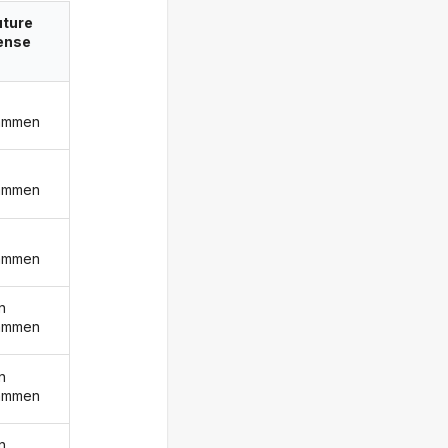
uture
ense
ammen
ammen
ammen
n
ammen
n
ammen
n