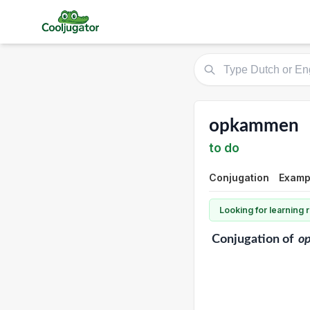
opkammen
to do
Conjugation
Exampl
Looking for learning
Conjugation
of
o