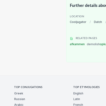
Further details abo
LOCATION
Cooljugator
/
Dutch
RELATED PAGES
afkammen
demolish
opk
TOP CONJUGATIONS
TOP ETYMOLOGIES
Greek
English
Russian
Latin
Arabic
French