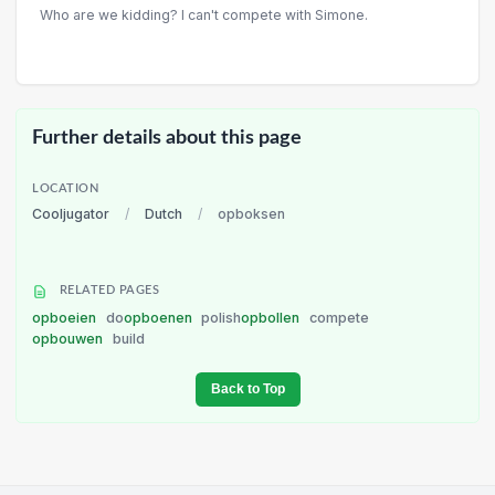
Who are we kidding? I can't compete with Simone.
Further details about this page
LOCATION
Cooljugator
/
Dutch
/
opboksen
RELATED PAGES
opboeien
do
opboenen
polish
opbollen
compete
opbouwen
build
Back to Top