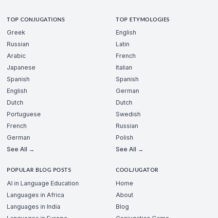
TOP CONJUGATIONS
TOP ETYMOLOGIES
Greek
English
Russian
Latin
Arabic
French
Japanese
Italian
Spanish
Spanish
English
German
Dutch
Dutch
Portuguese
Swedish
French
Russian
German
Polish
See All →
See All →
POPULAR BLOG POSTS
COOLJUGATOR
AI in Language Education
Home
Languages in Africa
About
Languages in India
Blog