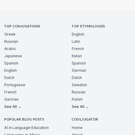
TOP CONJUGATIONS
TOP ETYMOLOGIES
Greek
English
Russian
Latin
Arabic
French
Japanese
Italian
Spanish
Spanish
English
German
Dutch
Dutch
Portuguese
Swedish
French
Russian
German
Polish
See All →
See All →
POPULAR BLOG POSTS
COOLJUGATOR
AI in Language Education
Home
Languages in Africa
About