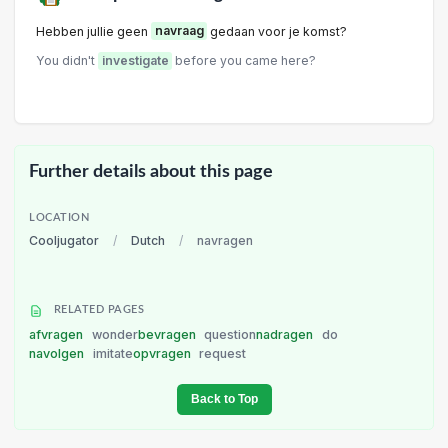
Hebben jullie geen
navraag
gedaan voor je komst?
You didn't
investigate
before you came here?
Further details about this page
LOCATION
Cooljugator
/
Dutch
/
navragen
RELATED PAGES
afvragen
wonder
bevragen
question
nadragen
do
navolgen
imitate
opvragen
request
Back to Top