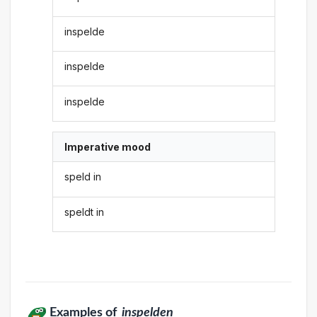
inspelde
inspelde
inspelde
Imperative mood
speld in
speldt in
Examples of
inspelden