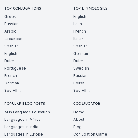
TOP CONJUGATIONS
TOP ETYMOLOGIES
Greek
English
Russian
Latin
Arabic
French
Japanese
Italian
Spanish
Spanish
English
German
Dutch
Dutch
Portuguese
Swedish
French
Russian
German
Polish
See All →
See All →
POPULAR BLOG POSTS
COOLJUGATOR
AI in Language Education
Home
Languages in Africa
About
Languages in India
Blog
Languages in Europe
Conjugation Game