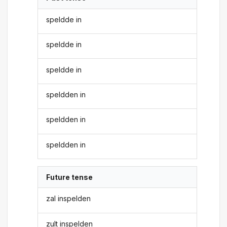
speldde in
speldde in
speldde in
speldden in
speldden in
speldden in
Future tense
zal inspelden
zult inspelden