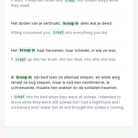
It went 'n elephant down and
crept
into Queen Maya while
they slept.
Het doden van je verbruikt,
kroop in
alles wat je deed.
Killing consumed you,
crept
into everything you did.
Het
kroop in
haar hersenen, haar schedel, in wie ze was.
It
crept
up into her brain, into her skull, into who she was.
Ik
kroop in
zijn bed toen ze allemaal sliepen, en wilde weg
terwijl ze nog sliepen, maar ik had een nachtmerrie, ik
schreeuwde, maakte hen wakker en de soldaten kwamen.
I
crept
into his bed when they were all asleep. I intended to
leave while they were still asleep but I had a nightmare and I
screamed and I woke 'em all and brought the soldiers running.