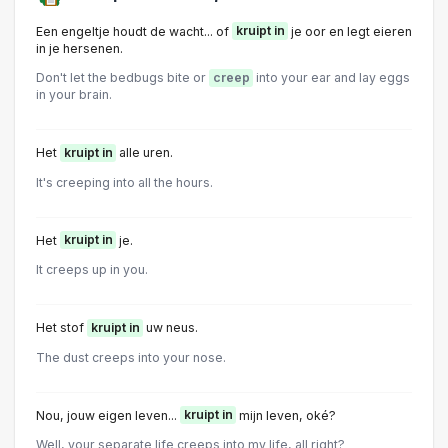
Een engeltje houdt de wacht... of
kruipt in
je oor en legt eieren
in je hersenen.
Don't let the bedbugs bite or
creep
into your ear and lay eggs
in your brain.
Het
kruipt in
alle uren.
It's creeping into all the hours.
Het
kruipt in
je.
It creeps up in you.
Het stof
kruipt in
uw neus.
The dust creeps into your nose.
Nou, jouw eigen leven...
kruipt in
mijn leven, oké?
Well, your separate life creeps into my life, all right?