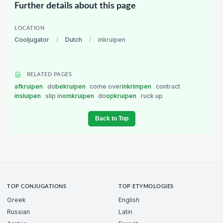
Further details about this page
LOCATION
Cooljugator
/
Dutch
/
inkruipen
RELATED PAGES
afkruipen
do
bekruipen
come over
inkrimpen
contract
insluipen
slip in
omkruipen
do
opkruipen
ruck up
Back to Top
TOP CONJUGATIONS
TOP ETYMOLOGIES
Greek
English
Russian
Latin