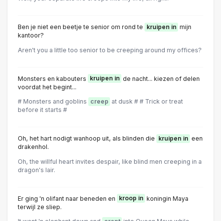
Ben je niet een beetje te senior om rond te
kruipen in
mijn
kantoor?
Aren't you a little too senior to be creeping around my offices?
Monsters en kabouters
kruipen in
de nacht... kiezen of delen
voordat het begint...
# Monsters and goblins
creep
at dusk # # Trick or treat
before it starts #
Oh, het hart nodigt wanhoop uit, als blinden die
kruipen in
een
drakenhol.
Oh, the willful heart invites despair, like blind men creeping in a
dragon's lair.
Er ging 'n olifant naar beneden en
kroop in
koningin Maya
terwijl ze sliep.