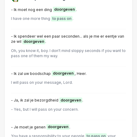
- Ik moet nog een ding
doorgeven
.
I have one more thing
to pass on
.
- Ik spendeer wel een paar seconden... als je me er eentje van
ze wil
doorgeven
.
Oh, you know it, boy. I don't mind sloppy seconds if you want to
pass one of them my way.
- Ik zal uw boodschap
doorgeven
, Heer.
I will pass on your message, Lord.
- Ja, ik zal je bezorgdheid
doorgeven
.
- Yes, but I will pass on your concern.
- Je moet je genen
doorgeven
.
You have a responsibility to your people
to pass on
your