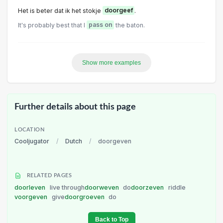
Het is beter dat ik het stokje
doorgeef
.
It's probably best that I
pass on
the baton.
Show more examples
Further details about this page
LOCATION
Cooljugator
/
Dutch
/
doorgeven
RELATED PAGES
doorleven
live through
doorweven
do
doorzeven
riddle
voorgeven
give
doorgroeven
do
Back to Top