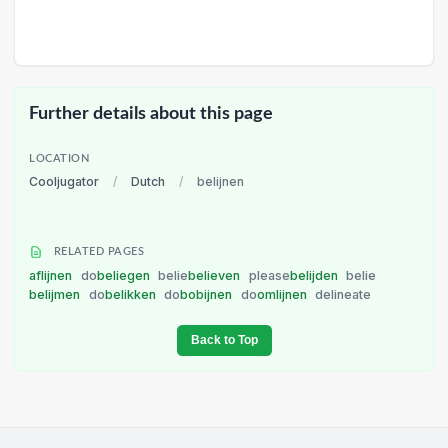
Further details about this page
LOCATION
Cooljugator
/
Dutch
/
belijnen
RELATED PAGES
aflijnen
do
beliegen
belie
believen
please
belijden
belie
belijmen
do
belikken
do
bobijnen
do
omlijnen
delineate
Back to Top