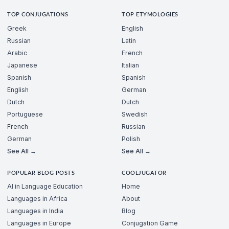
TOP CONJUGATIONS
TOP ETYMOLOGIES
Greek
English
Russian
Latin
Arabic
French
Japanese
Italian
Spanish
Spanish
English
German
Dutch
Dutch
Portuguese
Swedish
French
Russian
German
Polish
See All →
See All →
POPULAR BLOG POSTS
COOLJUGATOR
AI in Language Education
Home
Languages in Africa
About
Languages in India
Blog
Languages in Europe
Conjugation Game