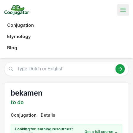
Conjugation
Etymology
Blog
bekamen
to do
Conjugation
Details
Looking for learning resources?
Get a full course →