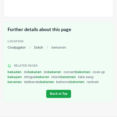
Further details about this page
LOCATION
Cooljugator
/
Dutch
/
bekamen
RELATED PAGES
bekaden
do
bekanen
do
bekeren
convert
bekomen
cook up
bekopen
intrigue
bekoren
charm
benemen
take away
beramen
deliberate
betamen
behoove
betomen
restrain
Back to Top