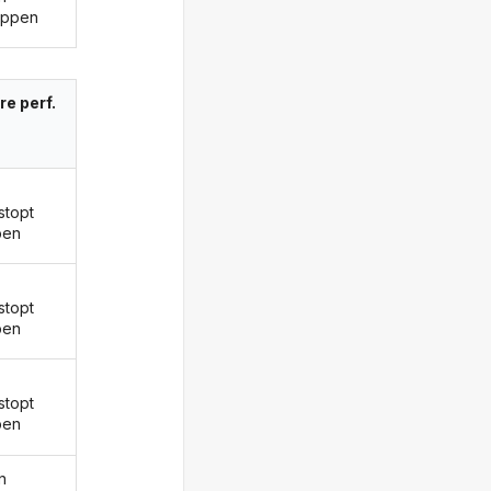
oppen
re perf.
stopt
ben
stopt
ben
stopt
ben
n