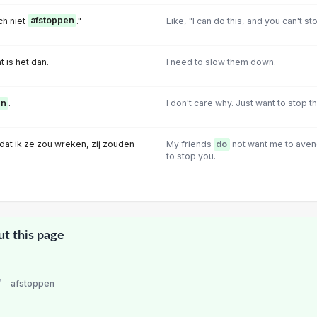
ch niet
afstoppen
."
Like, "I can do this, and you can't st
at is het dan.
I need to slow them down.
en
.
I don't care why. Just want to stop t
 dat ik ze zou wreken, zij zouden
My friends
do
not want me to aven
to stop you.
ut this page
/
afstoppen