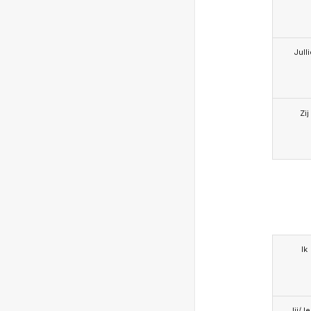
Jull
Zij
Ik
Jij/J