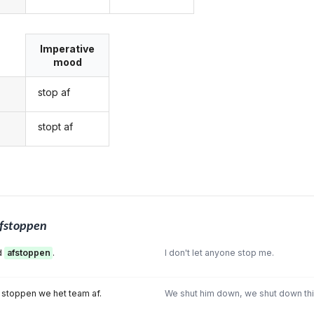
Imperative
mood
stop af
stopt af
fstoppen
nd
afstoppen
.
I don't let anyone stop me.
, stoppen we het team af.
We shut him down, we shut down thi