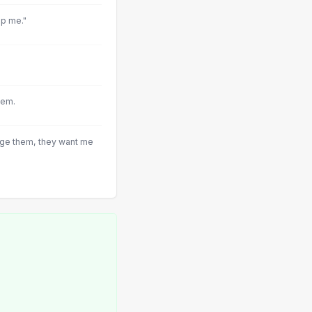
op me."
hem.
ge them, they want me