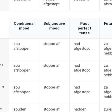
afgestopt
afst
Conditional
Subjunctive
Past
Futu
mood
mood
perfect
tense
zou
stoppe af
had
zal
afstoppen
afgestopt
afge
heb
zou
stoppe af
had
zal
e/U
afstoppen
afgestopt
afge
heb
zou
stoppe af
had
zal
/Het
afstoppen
afgestopt
afge
heb
zouden
stoppe af
hadden
zulle
We