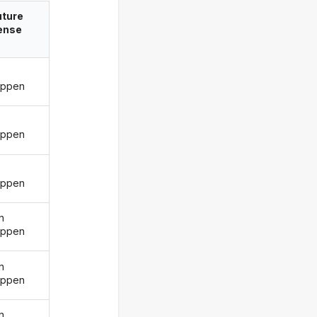
uture
ense
oppen
oppen
oppen
n
oppen
n
oppen
n