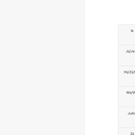
Ik
Jij/J
Hij/Zij
Wij/
Jull
Zij