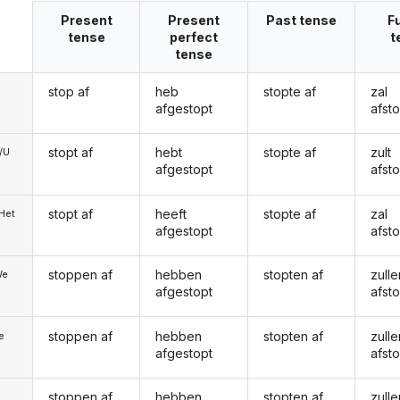
Present
Present
Past tense
F
tense
perfect
t
tense
stop af
heb
stopte af
zal
afgestopt
afst
stopt af
hebt
stopte af
zult
e/U
afgestopt
afst
stopt af
heeft
stopte af
zal
/Het
afgestopt
afst
stoppen af
hebben
stopten af
zulle
We
afgestopt
afst
stoppen af
hebben
stopten af
zulle
ie
afgestopt
afst
stoppen af
hebben
stopten af
zulle