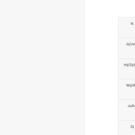
Ik
Jij/J
Hij/Zij
Wij/
Jull
Zij