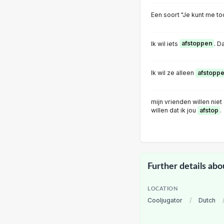
Een soort "Je kunt me to
Ik wil iets
afstoppen
. D
Ik wil ze alleen
afstopp
mijn vrienden willen niet
willen dat ik jou
afstop
.
Further details abo
LOCATION
Cooljugator
/
Dutch