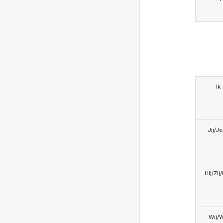
Ik
Jij/J
Hij/Zij
Wij/