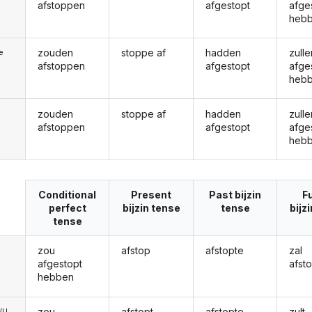
afstoppen
afgestopt
afge
heb
zouden
stoppe af
hadden
zulle
ie
afstoppen
afgestopt
afge
heb
zouden
stoppe af
hadden
zulle
afstoppen
afgestopt
afge
heb
Conditional
Present
Past bijzin
F
perfect
bijzin tense
tense
bijz
tense
zou
afstop
afstopte
zal
afgestopt
afst
hebben
zou
afstopt
afstopte
zult
e/U