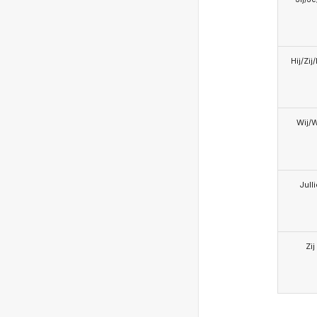
Hij/Zij
Wij/
Jull
Zij