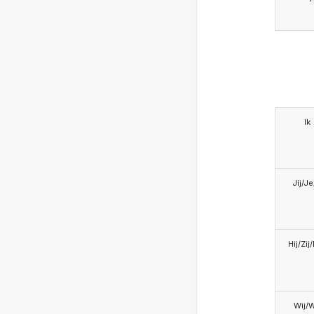
Ik
Jij/J
Hij/Zij
Wij/