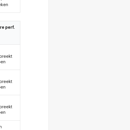
eken
re perf.
preekt
ben
preekt
ben
preekt
ben
n