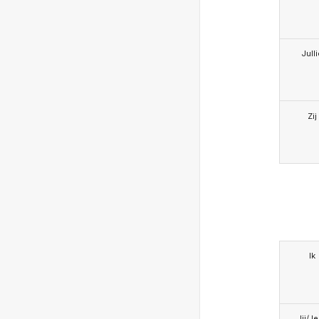
Jull
Zij
Ik
Jij/J