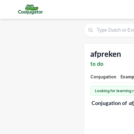
afpreken
to do
Conjugation
Exampl
Looking for learning
Conjugation
of
af