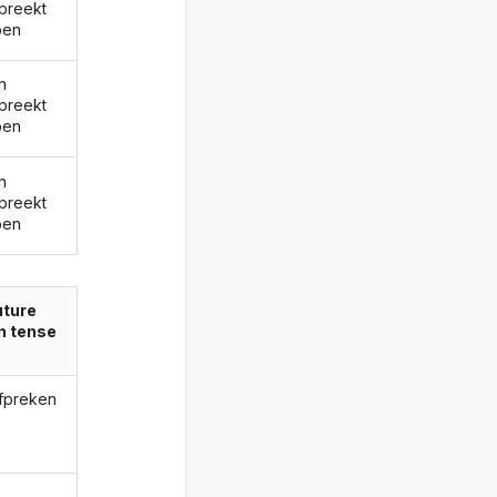
preekt
ben
n
preekt
ben
n
preekt
ben
uture
in tense
afpreken