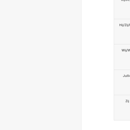
Hij/Zij
Wij/
Jull
Zij