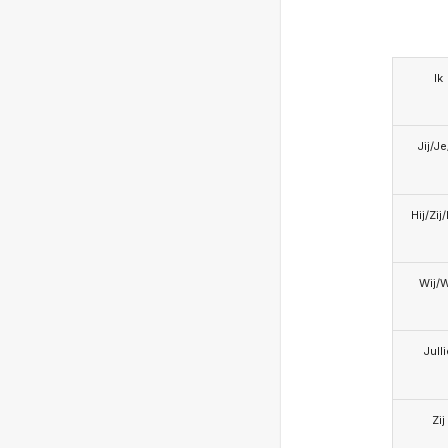
Ik
Jij/J
Hij/Zij
Wij/
Jull
Zij