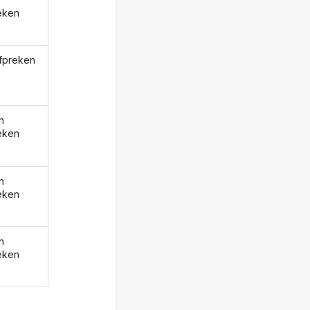
eken
afpreken
n
eken
n
eken
n
eken