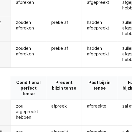
afpreken
afgepreekt
afge
heb
zouden
preke af
hadden
zulle
ie
afpreken
afgepreekt
afge
heb
zouden
preke af
hadden
zulle
afpreken
afgepreekt
afge
heb
Conditional
Present
Past bijzin
F
perfect
bijzin tense
tense
bijz
tense
zou
afpreek
afpreekte
zal 
afgepreekt
hebben
zou
afpreekt
afpreekte
zult
e/U