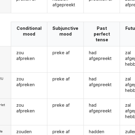
afgepreekt
afpr
Conditional
Subjunctive
Past
Futu
mood
mood
perfect
tense
zou
preke af
had
zal
afpreken
afgepreekt
afge
heb
zou
preke af
had
zal
e/U
afpreken
afgepreekt
afge
heb
zou
preke af
had
zal
/Het
afpreken
afgepreekt
afge
heb
zouden
preke af
hadden
zulle
We