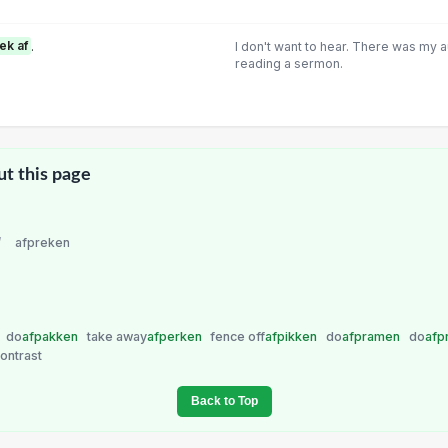
ek af
.
I don't want to hear. There was my a
reading a sermon.
ut this page
/
afpreken
n
do
afpakken
take away
afperken
fence off
afpikken
do
afpramen
do
afp
ontrast
Back to Top