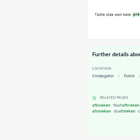
Tante stak een hele
pre
Further details abo
LOCATION
Cooljugator
/
Dutch
RELATED PAGES
afboeken
flush
afbreke
afsmeken
do
afsteken
c