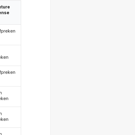
uture
ense
afpreken
eken
afpreken
n
eken
n
eken
n