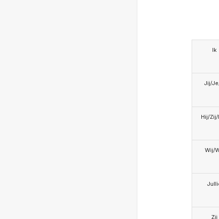
Ik
Jij/J
Hij/Zij
Wij/
Jull
Zij