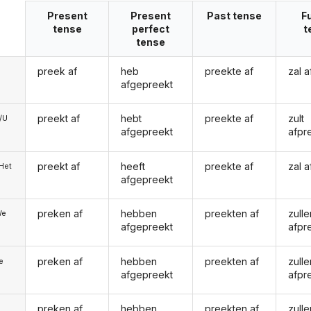
Present
Present
Past tense
F
tense
perfect
t
tense
preek af
heb
preekte af
zal 
afgepreekt
preekt af
hebt
preekte af
zult
e/U
afgepreekt
afpr
preekt af
heeft
preekte af
zal 
/Het
afgepreekt
preken af
hebben
preekten af
zulle
We
afgepreekt
afpr
preken af
hebben
preekten af
zulle
ie
afgepreekt
afpr
preken af
hebben
preekten af
zulle