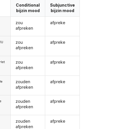
Conditional
Subjunctive
bijzin mood
bijzin mood
zou
afpreke
afpreken
zou
afpreke
e/U
afpreken
zou
afpreke
/Het
afpreken
zouden
afpreke
We
afpreken
zouden
afpreke
ie
afpreken
zouden
afpreke
afpreken