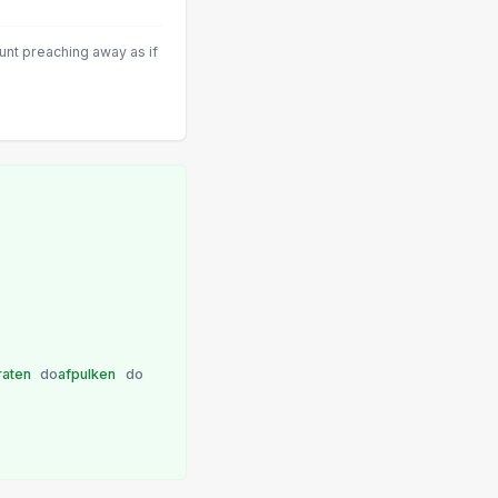
unt preaching away as if
raten
do
afpulken
do