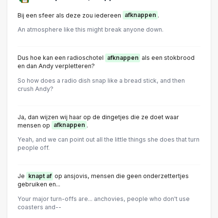
Bij een sfeer als deze zou iedereen
afknappen
.
An atmosphere like this might break anyone down.
Dus hoe kan een radioschotel
afknappen
als een stokbrood
en dan Andy verpletteren?
So how does a radio dish snap like a bread stick, and then
crush Andy?
Ja, dan wijzen wij haar op de dingetjes die ze doet waar
mensen op
afknappen
.
Yeah, and we can point out all the little things she does that turn
people off.
Je
knapt af
op ansjovis, mensen die geen onderzettertjes
gebruiken en...
Your major turn-offs are... anchovies, people who don't use
coasters and--