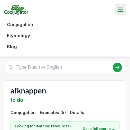
Conjugation
Etymology
Blog
afknappen
to do
Conjugation
Examples (5)
Details
Looking for learning resources?
Get a full course →