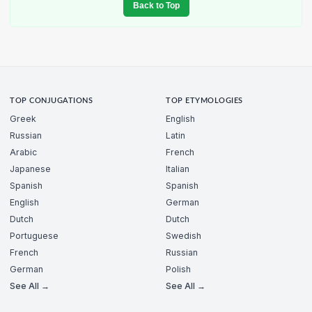
Back to Top
TOP CONJUGATIONS
TOP ETYMOLOGIES
Greek
English
Russian
Latin
Arabic
French
Japanese
Italian
Spanish
Spanish
English
German
Dutch
Dutch
Portuguese
Swedish
French
Russian
German
Polish
See All →
See All →