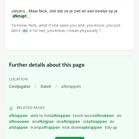
Jaloers... Maar Nick, stel dat ze je ziet en een beetje op je
afknapt
...
Ya know, Nick, what if she sees you and, you know, you just
don't
do
it for her, you know, I mean physically ?
Further details about this page
LOCATION
Cooljugator
/
Dutch
/
afknappen
RELATED PAGES
afklappen
able to fold
afkloppen
touch wood
afknakken
do
afknauwen
do
afknijpen
do
afknippen
cut
afslappen
do
afstappen
tramp
aftrappen
kick down
opknappen
tidy up