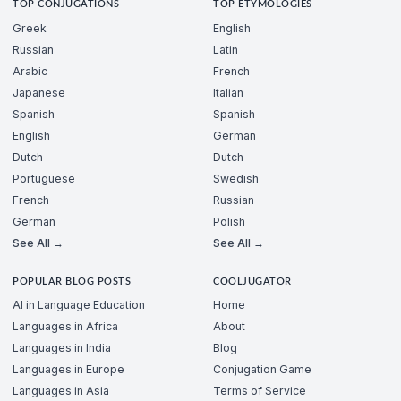
TOP CONJUGATIONS
TOP ETYMOLOGIES
Greek
English
Russian
Latin
Arabic
French
Japanese
Italian
Spanish
Spanish
English
German
Dutch
Dutch
Portuguese
Swedish
French
Russian
German
Polish
See All →
See All →
POPULAR BLOG POSTS
COOLJUGATOR
AI in Language Education
Home
Languages in Africa
About
Languages in India
Blog
Languages in Europe
Conjugation Game
Languages in Asia
Terms of Service