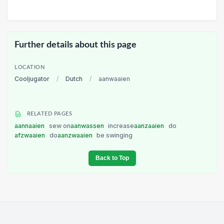
Further details about this page
LOCATION
Cooljugator
/
Dutch
/
aanwaaien
RELATED PAGES
aannaaien
sew on
aanwassen
increase
aanzaaien
do
afzwaaien
do
aanzwaaien
be swinging
Back to Top