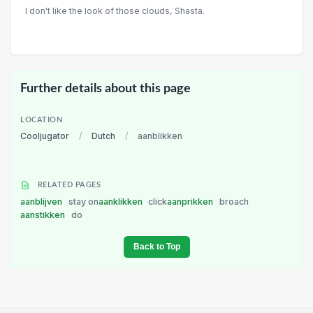
I don't like the look of those clouds, Shasta.
Further details about this page
LOCATION
Cooljugator
/
Dutch
/
aanblikken
RELATED PAGES
aanblijven
stay on
aanklikken
click
aanprikken
broach
aanstikken
do
Back to Top