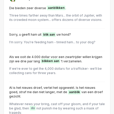
Die bieden zeer diverse
aanblikken
.
Three times farther away than Mars... the orbit of Jupiter, with
its crowded moon system... offers dozens of diverse visions.
Sorry, u geeft ham uit
blik aan
uw hond?
I'm sorry. You're feeding ham - tinned ham... to your dog?
Als we ooit de 4.000 dollar voor een zwartrijder willen krijgen
zijn we drie jaar lang
blikken aan
't verzamelen.
If we're ever to get the 4,000 dollars for a trafficker- we'll be
collecting cans for three years.
Al is het nieuws droef, vertel het opgewekt. Is het nieuws
goed, straf me dan niet langer, met de
aanblik
van een droef
gezicht.
Whatever news your bring, cast off your gloom, and if your tale
be glad, then
do
not punish me by wearing such a mask of
tragedy.