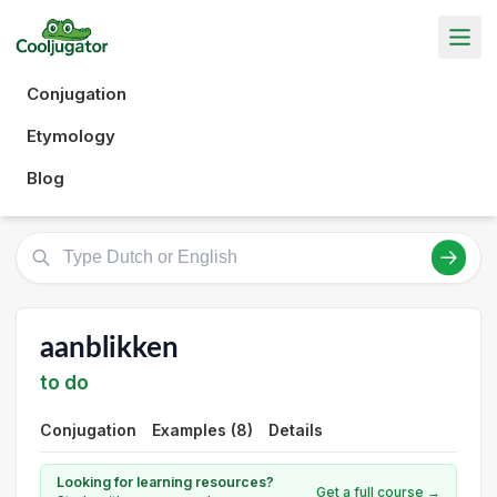
Conjugation
Etymology
Blog
aanblikken
to do
Conjugation
Examples (8)
Details
Looking for learning resources?
Get a full course →