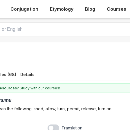
Conjugation
Etymology
Blog
Courses
les (68)
Details
 resources?
Study with our courses!
ушти
n the following: shed, allow, turn, permit, release, turn on
Translation