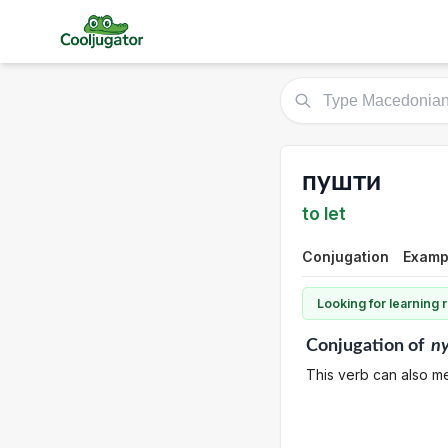
пушти
to let
Conjugation
Examp
Looking for learning
Conjugation
of
п
This verb can also mea