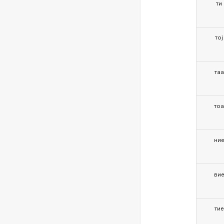
ти
тој
таа
то
ни
ви
тие