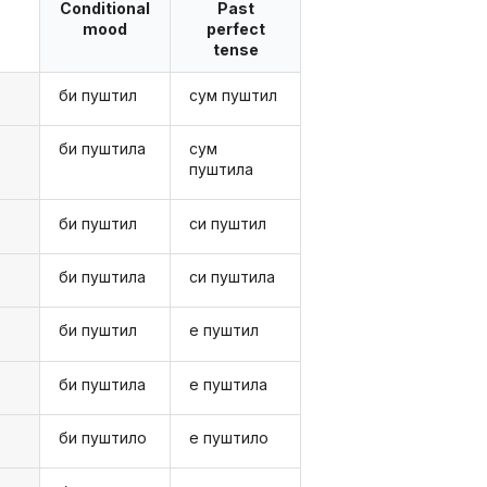
Conditional
Past
mood
perfect
tense
би пуштил
сум пуштил
би пуштила
сум
пуштила
би пуштил
си пуштил
би пуштила
си пуштила
би пуштил
е пуштил
би пуштила
е пуштила
би пуштило
е пуштило
а