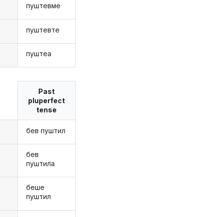
пуштевме
е
пуштевте
е
пуштеа
Past
pluperfect
tense
бев пуштил
бев
пуштила
беше
пуштил