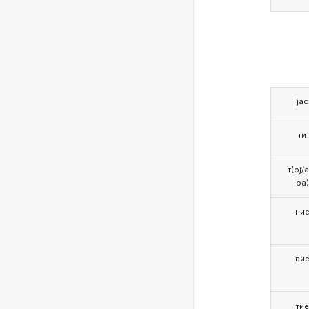
јас
ти
т(ој/
оа)
ни
ви
тие