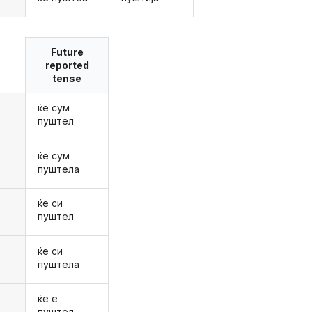
Future
reported
tense
ќе сум
пуштел
ќе сум
пуштела
ќе си
пуштел
ќе си
пуштела
ќе е
пуштел