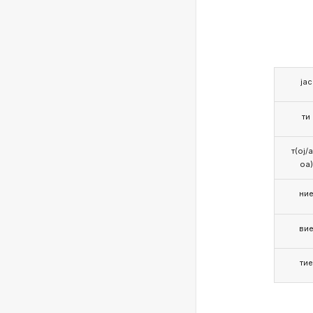
јас
ти
т(ој/
оа)
ни
ви
тие