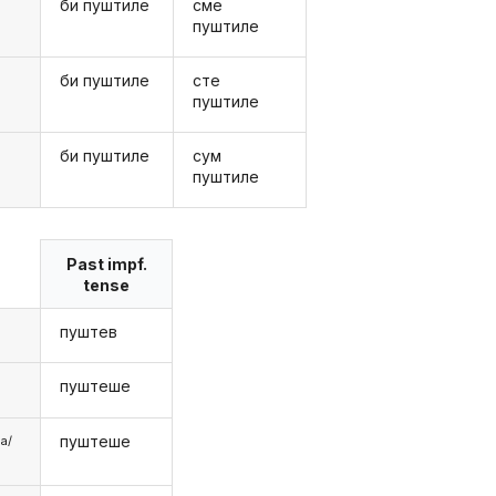
би пуштиле
сме
е
пуштиле
би пуштиле
сте
е
пуштиле
би пуштиле
сум
пуштиле
Past impf.
tense
пуштев
пуштеше
пуштеше
аа/