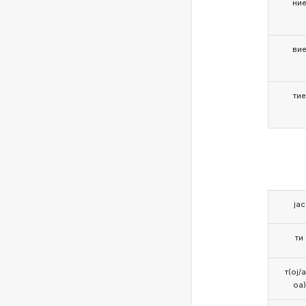
ни
ви
тие
јас
ти
т(ој/
оа)