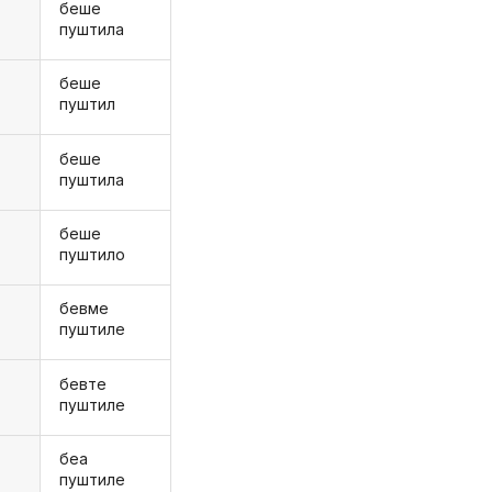
беше
пуштила
беше
пуштил
беше
пуштила
беше
а
пуштило
бевме
е
пуштиле
бевте
е
пуштиле
беа
пуштиле