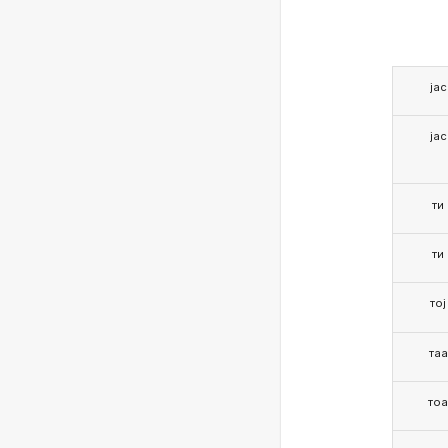
јас
јас
ти
ти
тој
таа
то