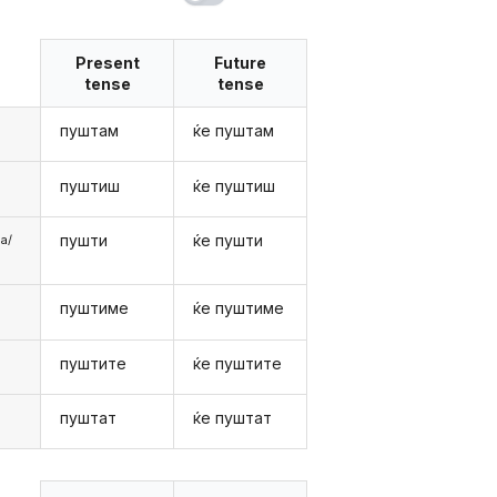
Present
Future
tense
tense
пуштам
ќе пуштам
пуштиш
ќе пуштиш
пушти
ќе пушти
аа/
пуштиме
ќе пуштиме
е
пуштите
ќе пуштите
е
пуштат
ќе пуштат