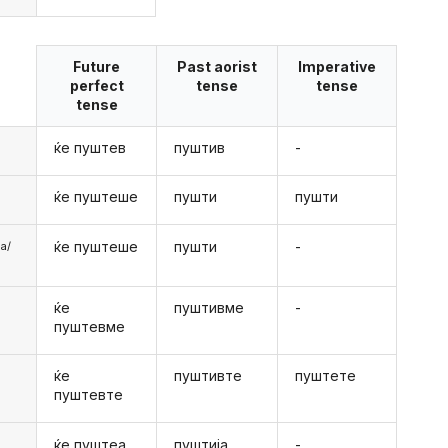
Future
Past aorist
Imperative
perfect
tense
tense
tense
ќе пуштев
пуштив
-
ќе пуштеше
пушти
пушти
ќе пуштеше
пушти
-
аа/
ќе
пуштивме
-
е
пуштевме
ќе
пуштивте
пуштете
е
пуштевте
ќе пуштеа
пуштија
-