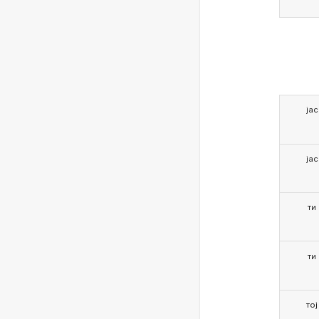
јас
јас
ти
ти
тој