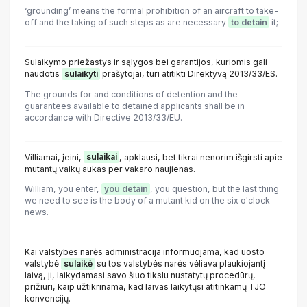
‘grounding’ means the formal prohibition of an aircraft to take-
off and the taking of such steps as are necessary
to detain
it;
Sulaikymo priežastys ir sąlygos bei garantijos, kuriomis gali
naudotis
sulaikyti
prašytojai, turi atitikti Direktyvą 2013/33/ES.
The grounds for and conditions of detention and the
guarantees available to detained applicants shall be in
accordance with Directive 2013/33/EU.
Villiamai, įeini,
sulaikai
, apklausi, bet tikrai nenorim išgirsti apie
mutantų vaikų aukas per vakaro naujienas.
William, you enter,
you detain
, you question, but the last thing
we need to see is the body of a mutant kid on the six o'clock
news.
Kai valstybės narės administracija informuojama, kad uosto
valstybė
sulaikė
su tos valstybės narės vėliava plaukiojantį
laivą, ji, laikydamasi savo šiuo tikslu nustatytų procedūrų,
prižiūri, kaip užtikrinama, kad laivas laikytųsi atitinkamų TJO
konvencijų.