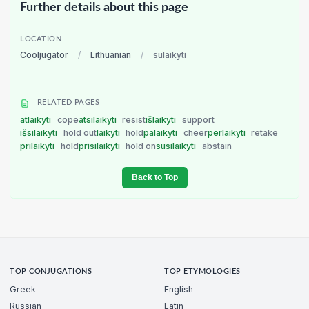
Further details about this page
LOCATION
Cooljugator
/
Lithuanian
/
sulaikyti
RELATED PAGES
atlaikyti
cope
atsilaikyti
resist
išlaikyti
support
išsilaikyti
hold out
laikyti
hold
palaikyti
cheer
perlaikyti
retake
prilaikyti
hold
prisilaikyti
hold on
susilaikyti
abstain
Back to Top
TOP CONJUGATIONS
TOP ETYMOLOGIES
Greek
English
Russian
Latin