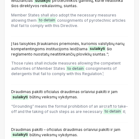
leidžiančias
sulaikyti
pirotechnikos gaminių, kurie neatitinka
šios direktyvos reikalavimų, siuntas.
Member States shall also adopt the necessary measures
allowing them
to detain
consignments of pyrotechnic articles
that fail to comply with this Directive.
Į tas taisykles įtraukiamos priemonės, kuriomis valstybių narių
kompetentingoms institucijoms leidžiama
sulaikyti
šio
reglamento nuostatų neatitinkančių ploviklių siuntas.“;
Those rules shall include measures allowing the competent
authorities of Member States
to detain
consignments of
detergents that fail to comply with this Regulation.’;
Draudimas pakilti oficialus draudimas orlaiviui pakilti ir jam
sulaikyti
būtinų veiksmų vykdymas.
“Grounding” means the formal prohibition of an aircraft to take-
off and the taking of such steps as are necessary
to detain
it;
Draudimas pakilti – oficialus draudimas orlaiviui pakilti ir jam
sulaikyti
būtinų veiksmų vykdymas.