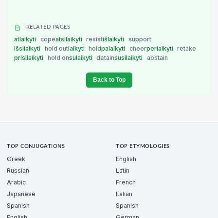
RELATED PAGES
atlaikyti
cope
atsilaikyti
resist
išlaikyti
support
išsilaikyti
hold out
laikyti
hold
palaikyti
cheer
perlaikyti
retake
prisilaikyti
hold on
sulaikyti
detain
susilaikyti
abstain
Back to Top
TOP CONJUGATIONS
TOP ETYMOLOGIES
Greek
English
Russian
Latin
Arabic
French
Japanese
Italian
Spanish
Spanish
English
German