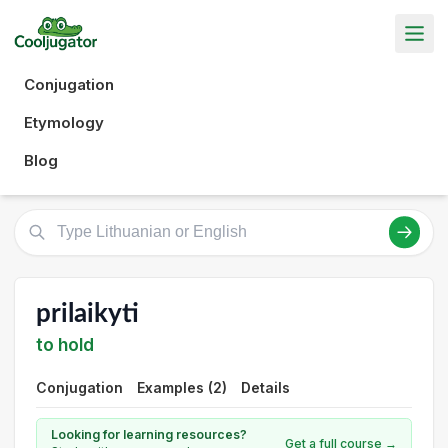
Conjugation
Etymology
Blog
prilaikyti
to hold
Conjugation
Examples (2)
Details
Looking for learning resources?
Get a full course →