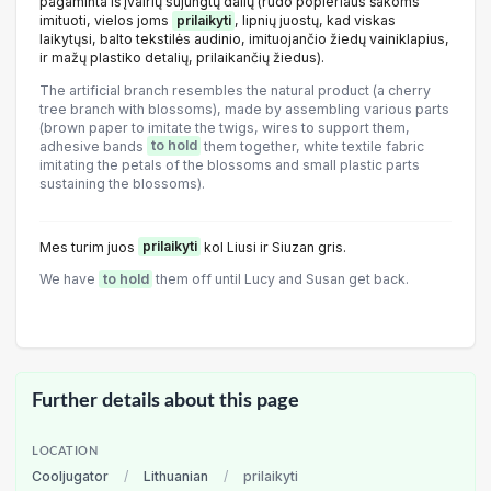
pagaminta iš įvairių sujungtų dalių (rudo popieriaus šakoms
imituoti, vielos joms
prilaikyti
, lipnių juostų, kad viskas
laikytųsi, balto tekstilės audinio, imituojančio žiedų vainiklapius,
ir mažų plastiko detalių, prilaikančių žiedus).
The artificial branch resembles the natural product (a cherry
tree branch with blossoms), made by assembling various parts
(brown paper to imitate the twigs, wires to support them,
adhesive bands
to hold
them together, white textile fabric
imitating the petals of the blossoms and small plastic parts
sustaining the blossoms).
Mes turim juos
prilaikyti
kol Liusi ir Siuzan gris.
We have
to hold
them off until Lucy and Susan get back.
Further details about this page
LOCATION
Cooljugator
/
Lithuanian
/
prilaikyti