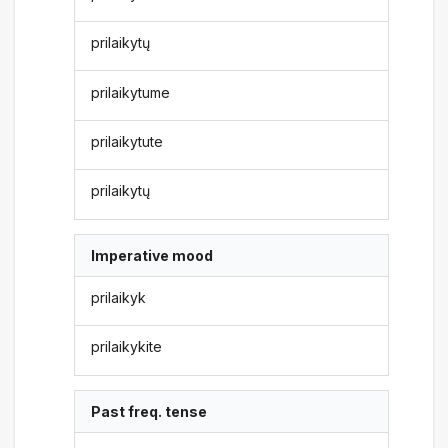
prilaikytų
prilaikytume
prilaikytute
prilaikytų
Imperative mood
prilaikyk
prilaikykite
Past freq. tense