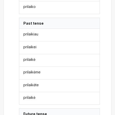
prilaiko
Past tense
prilaikiau
prilaikei
prilaikė
prilaikėme
prilaikėte
prilaikė
Future tense