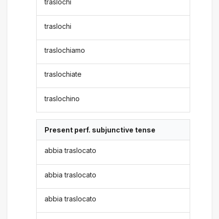
traslochi
traslochi
traslochiamo
traslochiate
traslochino
Present perf. subjunctive tense
abbia traslocato
abbia traslocato
abbia traslocato