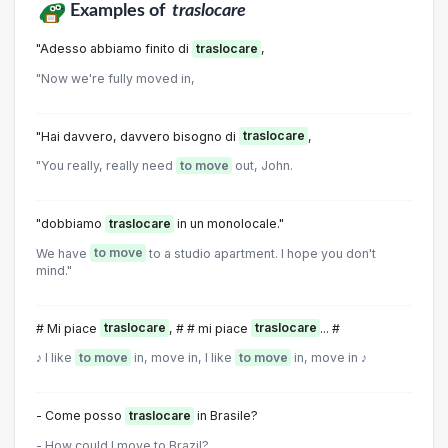
Examples of
traslocare
"Adesso abbiamo finito di
traslocare
,
"Now we're fully moved in,
"Hai davvero, davvero bisogno di
traslocare
,
"You really, really need
to move
out, John.
"dobbiamo
traslocare
in un monolocale."
We have
to move
to a studio apartment. I hope you don't
mind."
# Mi piace
traslocare
, # # mi piace
traslocare
... #
♪ I like
to move
in, move in, I like
to move
in, move in ♪
- Come posso
traslocare
in Brasile?
- How could I move to Brazil?