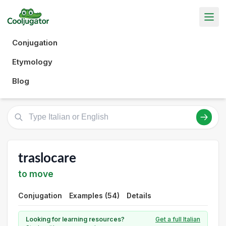
Conjugation
Etymology
Blog
traslocare
to move
Conjugation
Examples (54)
Details
Looking for learning resources?
Get a full Italian