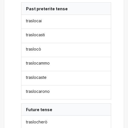
Past preterite tense
traslocai
traslocasti
traslocò
traslocammo
traslocaste
traslocarono
Future tense
traslocherò