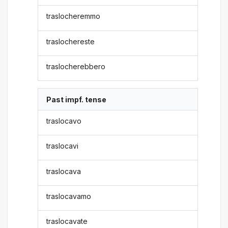
traslocheremmo
traslochereste
traslocherebbero
Past impf. tense
traslocavo
traslocavi
traslocava
traslocavamo
traslocavate