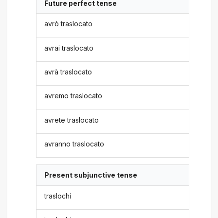
Future perfect tense
avrò traslocato
avrai traslocato
avrà traslocato
avremo traslocato
avrete traslocato
avranno traslocato
Present subjunctive tense
traslochi