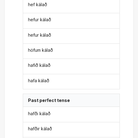
hef kálað
hefur kálað
hefur kálað
höfum kálað
hafið kálað
hafa kálað
Past perfect tense
hafði kálað
hafðir kálað