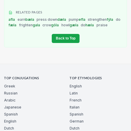
RELATED PAGES
afla
earn
bæla
press down
dæla
pump
efla
strengthen
fýla
do
fæla
frighten
gala
crow
góla
howl
gæla
do
hæla
praise
Back to Top
TOP CONJUGATIONS
TOP ETYMOLOGIES
Greek
English
Russian
Latin
Arabic
French
Japanese
Italian
Spanish
Spanish
English
German
Dutch
Dutch