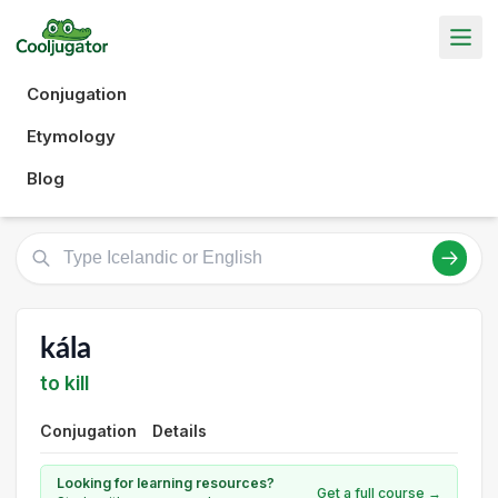
Conjugation
Etymology
Blog
kála
to kill
Conjugation
Details
Looking for learning resources?
Get a full course →