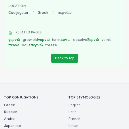
LOCATION
Cooljugator
/
Greek
/
περνάω
RELATED PAGES
γερνώ
grow old
γυρνώ
turn
κερνώ
deceive
ξερνώ
vomit
πεινώ
do
ξεπερνώ
freeze
Back to Top
TOP CONJUGATIONS
TOP ETYMOLOGIES
Greek
English
Russian
Latin
Arabic
French
Japanese
Italian