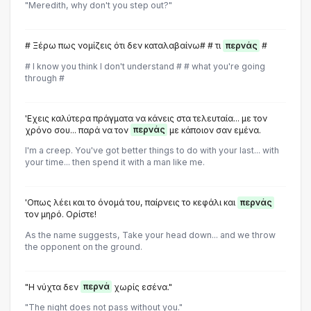
"Meredith, why don't you step out?"
# Ξέρω πως νομίζεις ότι δεν καταλαβαίνω# # τι
περνάς
#
# I know you think I don't understand # # what you're going
through #
'Εχεις καλύτερα πράγματα να κάνεις στα τελευταία... με τον
χρόνο σου... παρά να τον
περνάς
με κάποιον σαν εμένα.
I'm a creep. You've got better things to do with your last... with
your time... then spend it with a man like me.
'Οπως λέει και το όνομά του, παίρνεις το κεφάλι και
περνάς
τον μηρό. Ορίστε!
As the name suggests, Take your head down... and we throw
the opponent on the ground.
"Η νύχτα δεν
περνά
χωρίς εσένα."
"The night does not pass without you."