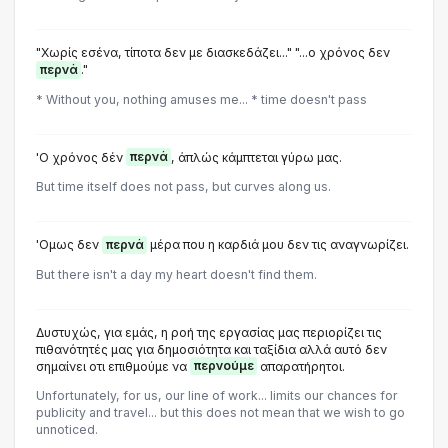
"Χωρίς εσένα, τίποτα δεν με διασκεδάζει..." "...ο χρόνος δεν
περνά
."
* Without you, nothing amuses me... * time doesn't pass
'Ο χρόνος δέν
περνά
, άπλώς κάμπτεται γύρω μας.
But time itself does not pass, but curves along us.
'Ομως δεν
περνά
μέρα που η καρδιά μου δεν τις αναγνωρίζει.
But there isn't a day my heart doesn't find them.
Δυστυχώς, για εμάς, η ροή της εργασίας μας περιορίζει τις
πιθανότητές μας για δημοσιότητα και ταξίδια αλλά αυτό δεν
σημαίνει οτι επιθμούμε να
περνούμε
απαρατήρητοι.
Unfortunately, for us, our line of work... limits our chances for
publicity and travel... but this does not mean that we wish to go
unnoticed.