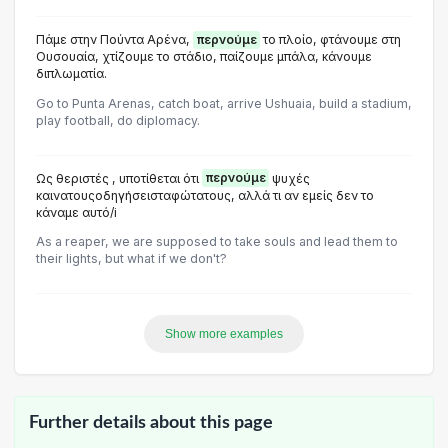
Πάμε στην Πούντα Αρένα,
περνούμε
το πλοίο, φτάνουμε στη
Ουσουαία, χτίζουμε το στάδιο, παίζουμε μπάλα, κάνουμε
διπλωματία.
Go to Punta Arenas, catch boat, arrive Ushuaia, build a stadium,
play football, do diplomacy.
Ως θεριστές , υποτίθεται ότι
περνούμε
ψυχές
καινατουςοδηγήσεισταφώτατους, αλλά τι αν εμείς δεν το
κάναμε αυτό/i
As a reaper, we are supposed to take souls and lead them to
their lights, but what if we don't?
Show more examples
Further details about this page