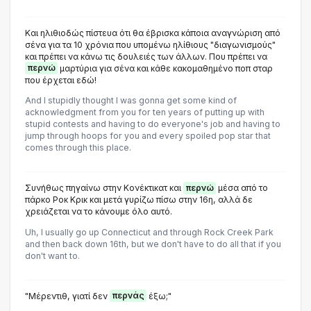
Και ηλιθιοδώς πίστευα ότι θα έβρισκα κάποια αναγνώριση από
σένα για τα 10 χρόνια που υπομένω ηλίθιους "διαγωνισμούς"
και πρέπει να κάνω τις δουλειές των άλλων. Που πρέπει να
περνώ
μαρτύρια για σένα και κάθε κακομαθημένο ποπ σταρ
που έρχεται εδώ!
And I stupidly thought I was gonna get some kind of
acknowledgment from you for ten years of putting up with
stupid contests and having to do everyone's job and having to
jump through hoops for you and every spoiled pop star that
comes through this place.
Συνήθως πηγαίνω στην Κονέκτικατ και
περνώ
μέσα από το
πάρκο Ροκ Κρικ και μετά γυρίζω πίσω στην 16η, αλλά δε
χρειάζεται να το κάνουμε όλο αυτό.
Uh, I usually go up Connecticut and through Rock Creek Park
and then back down 16th, but we don't have to do all that if you
don't want to.
"Μέρεντιθ, γιατί δεν
περνάς
έξω;"