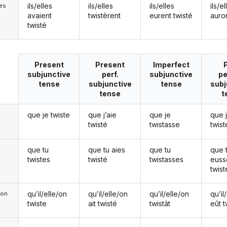
ils/elles
ils/elles
ils/elles
ils/el
les
avaient
twistèrent
eurent twisté
auron
twisté
Present
Present
Imperfect
subjunctive
perf.
subjunctive
pe
tense
subjunctive
tense
subj
tense
t
que je twiste
que j’aie
que je
que 
twisté
twistasse
twist
que tu
que tu aies
que tu
que 
twistes
twisté
twistasses
euss
twist
qu’il/elle/on
qu’il/elle/on
qu’il/elle/on
qu’il
e/on
twiste
ait twisté
twistât
eût t