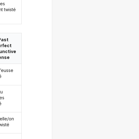
les
t twisté
Past
rfect
unctive
ense
j’eusse
é
tu
es
é
/elle/on
wisté