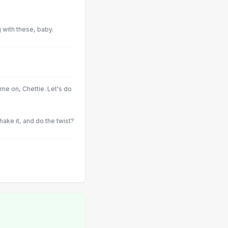
 with these, baby.
.
me on, Chettie. Let's do
ake it, and do the twist?