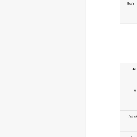
Ils/el
Je
Tu
Il/ell