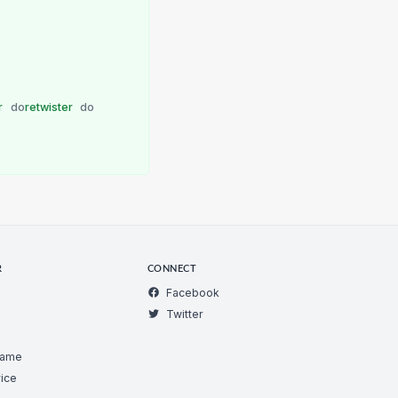
r
do
retwister
do
R
CONNECT
Facebook
Twitter
Game
ice