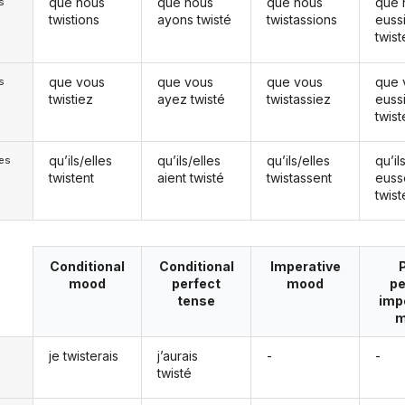
que nous
que nous
que nous
que 
s
twistions
ayons twisté
twistassions
euss
twist
que vous
que vous
que vous
que 
s
twistiez
ayez twisté
twistassiez
euss
twist
qu’ils/elles
qu’ils/elles
qu’ils/elles
qu’il
les
twistent
aient twisté
twistassent
euss
twist
Conditional
Conditional
Imperative
mood
perfect
mood
pe
tense
imp
m
je twisterais
j’aurais
-
-
twisté