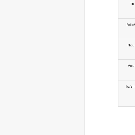
Tu
Il/ell
Nou
Vou
Ils/el