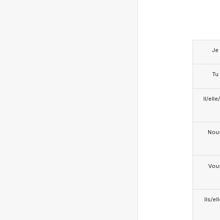
Je
Tu
Il/ell
Nou
Vou
Ils/el