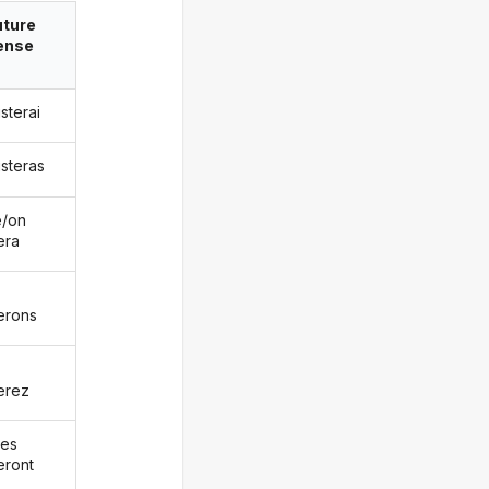
uture
ense
isterai
isteras
le/on
era
terons
terez
les
eront