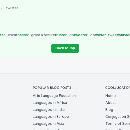
/
twister
ster
exist
toaster
grant a tenure
truster
do
tweeter
do
twitter
tweet
whiste
Back to Top
POPULAR BLOG POSTS
COOLJUGATO
AI in Language Education
Home
Languages in Africa
About
Languages in India
Blog
Languages in Europe
Conjugation 
Languages in Asia
Terms of Serv