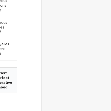
nous
ions
é
vous
iez
é
s/elles
ent
é
Past
rfect
erative
ood