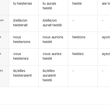
tu twisterais
tu aurais
twiste
aie t
twisté
il/elle/on
il/elle/on
-
-
e/on
twisterait
aurait twisté
nous
nous aurions
twistons
ayon
s
twisterions
twisté
vous
vous auriez
twistez
ayez
s
twisteriez
twisté
ils/elles
ils/elles
-
-
les
twisteraient
auraient
twisté