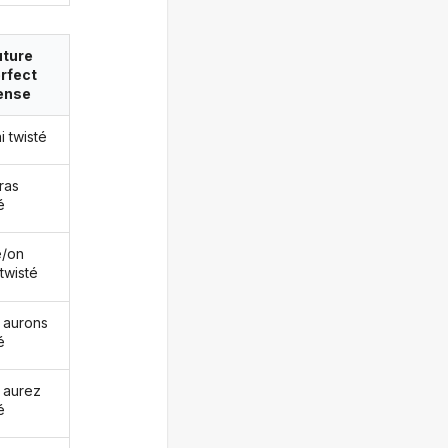
uture
rfect
ense
ai twisté
ras
é
le/on
twisté
 aurons
é
 aurez
é