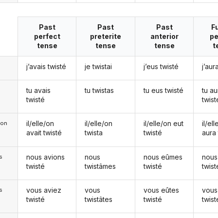
Past
Past
Past
F
perfect
preterite
anterior
pe
tense
tense
tense
t
j’avais twisté
je twistai
j’eus twisté
j’aur
tu avais
tu twistas
tu eus twisté
tu au
twisté
twist
il/elle/on
il/elle/on
il/elle/on eut
il/el
e/on
avait twisté
twista
twisté
aura 
nous avions
nous
nous eûmes
nous
s
twisté
twistâmes
twisté
twist
vous aviez
vous
vous eûtes
vous
s
twisté
twistâtes
twisté
twist