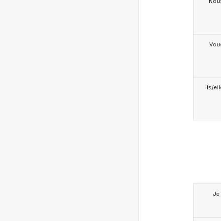
Nou
Vou
Ils/el
Je