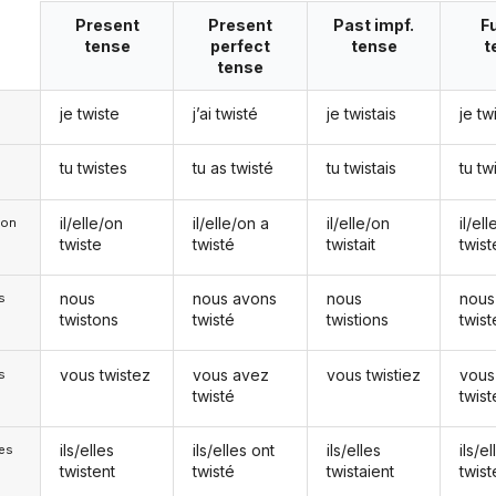
Present
Present
Past impf.
F
tense
perfect
tense
t
tense
je twiste
j’ai twisté
je twistais
je tw
tu twistes
tu as twisté
tu twistais
tu tw
il/elle/on
il/elle/on a
il/elle/on
il/el
e/on
twiste
twisté
twistait
twist
nous
nous avons
nous
nous
s
twistons
twisté
twistions
twis
vous twistez
vous avez
vous twistiez
vous
s
twisté
twis
ils/elles
ils/elles ont
ils/elles
ils/el
les
twistent
twisté
twistaient
twist