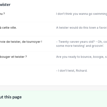
wister
nu ?
I don't think you wanna go swimming
 cette ville.
A twister would do this town a favor
nvie de twister, de tournoyer !
- Twenty-seven years old? - Oh, co
some more twisting' and groovin'.
 bouger et twister ?
Are you ready to bounce, boogie, sh
- I don't twist, Richard.
ut this page