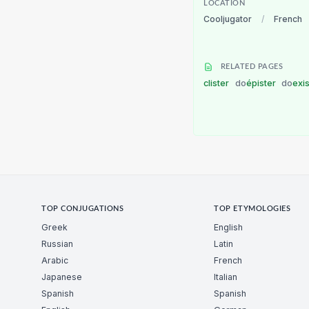
LOCATION
Cooljugator
/
French
RELATED PAGES
clister
do
épister
do
exi
TOP CONJUGATIONS
TOP ETYMOLOGIES
Greek
English
Russian
Latin
Arabic
French
Japanese
Italian
Spanish
Spanish