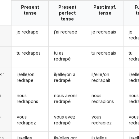
Present
Present
Past impf.
F
tense
perfect
tense
t
tense
je redrape
j’ai redrapé
je redrapais
je
redr
tu redrapes
tu as
tu redrapais
tu
redrapé
redr
il/elle/on
il/elle/on a
il/elle/on
il/el
e/on
redrape
redrapé
redrapait
redr
nous
nous avons
nous
nous
s
redrapons
redrapé
redrapions
redr
vous
vous avez
vous
vous
s
redrapez
redrapé
redrapiez
redr
ils/elles
ils/elles ont
ils/elles
ils/el
les