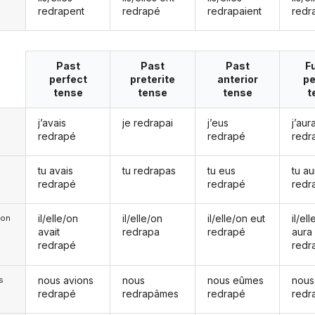
redrapent
redrapé
redrapaient
redr
Past
Past
Past
F
perfect
preterite
anterior
pe
tense
tense
tense
t
j’avais
je redrapai
j’eus
j’aura
redrapé
redrapé
redr
tu avais
tu redrapas
tu eus
tu au
redrapé
redrapé
redr
il/elle/on
il/elle/on
il/elle/on eut
il/el
e/on
avait
redrapa
redrapé
aura
redrapé
redr
nous avions
nous
nous eûmes
nous
s
redrapé
redrapâmes
redrapé
redr