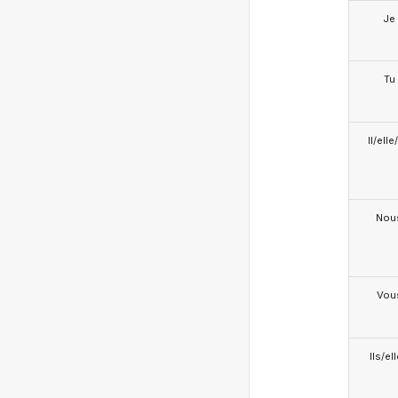
Je
Tu
Il/ell
Nou
Vou
Ils/el