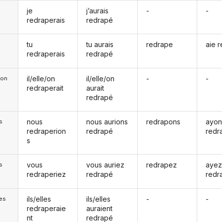
je
j’aurais
-
-
redraperais
redrapé
tu
tu aurais
redrape
aie 
redraperais
redrapé
il/elle/on
il/elle/on
-
-
e/on
redraperait
aurait
redrapé
nous
nous aurions
redrapons
ayon
s
redraperion
redrapé
redr
s
vous
vous auriez
redrapez
aye
s
redraperiez
redrapé
redr
ils/elles
ils/elles
-
-
les
redraperaie
auraient
nt
redrapé