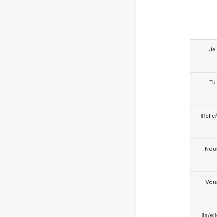
Je
Tu
Il/ell
Nou
Vou
Ils/el