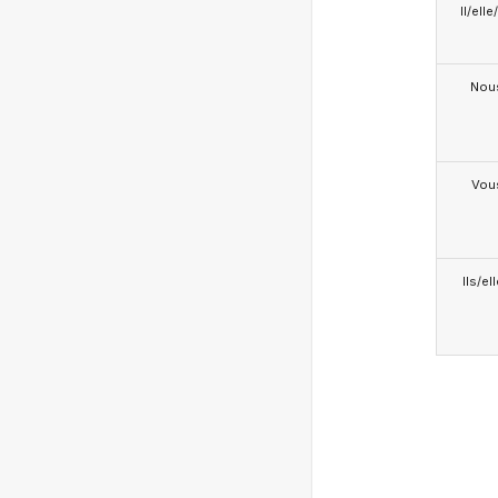
Il/ell
Nou
Vou
Ils/el