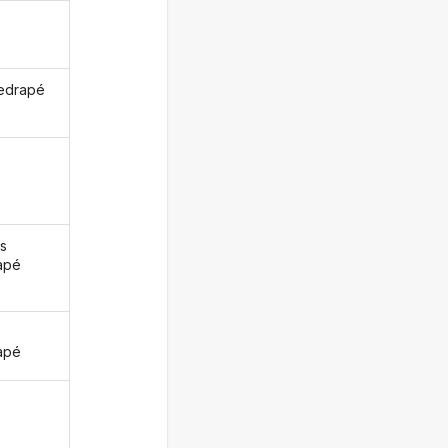
redrapé
s
apé
z
apé