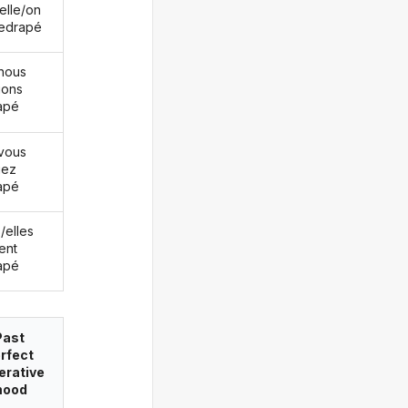
/elle/on
redrapé
nous
ions
apé
vous
iez
apé
s/elles
ent
apé
Past
rfect
erative
ood