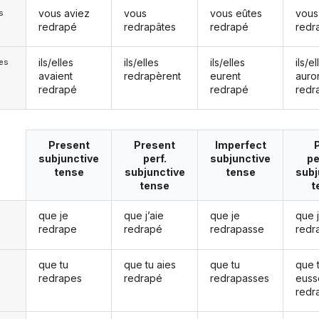
vous aviez
vous
vous eûtes
vous
s
redrapé
redrapâtes
redrapé
redr
ils/elles
ils/elles
ils/elles
ils/el
les
avaient
redrapèrent
eurent
auro
redrapé
redrapé
redr
Present
Present
Imperfect
subjunctive
perf.
subjunctive
pe
tense
subjunctive
tense
subj
tense
t
que je
que j’aie
que je
que 
redrape
redrapé
redrapasse
redr
que tu
que tu aies
que tu
que 
redrapes
redrapé
redrapasses
euss
redr