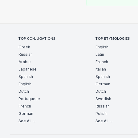
TOP CONJUGATIONS
TOP ETYMOLOGIES
Greek
English
Russian
Latin
Arabic
French
Japanese
Italian
Spanish
Spanish
English
German
Dutch
Dutch
Portuguese
Swedish
French
Russian
German
Polish
See All →
See All →