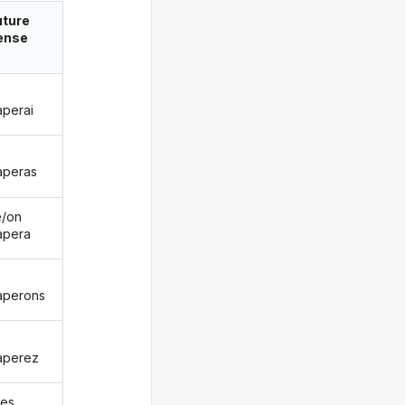
uture
ense
aperai
aperas
le/on
apera
aperons
aperez
les