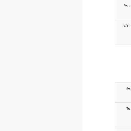
Vou
Ils/el
Je
Tu