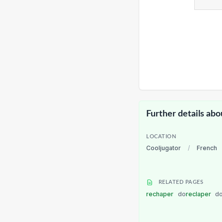
Further details abo
LOCATION
Cooljugator
/
French
RELATED PAGES
rechaper
do
reclaper
d