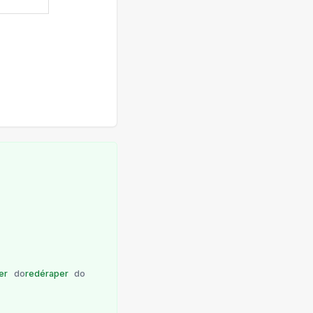
er
do
redéraper
do