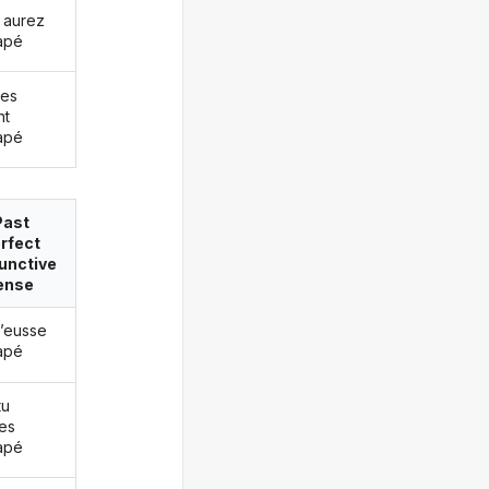
 aurez
apé
les
nt
apé
Past
rfect
unctive
ense
j’eusse
apé
tu
es
apé