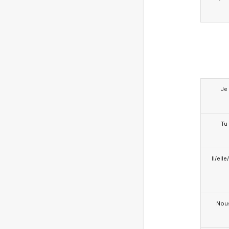
Je
Tu
Il/ell
Nou