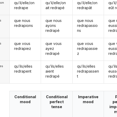
qu’il/elle/on
qu’il/elle/on
qu’il/elle/on
qu’il
e/on
redrape
ait redrapé
redrapât
eût 
que nous
que nous
que nous
que 
s
redrapions
ayons
redrapassio
euss
redrapé
ns
redr
que vous
que vous
que vous
que 
s
redrapiez
ayez
redrapassie
euss
redrapé
z
redr
qu’ils/elles
qu’ils/elles
qu’ils/elles
qu’il
les
redrapent
aient
redrapassen
euss
redrapé
t
redr
Conditional
Conditional
Imperative
mood
perfect
mood
pe
tense
imp
m