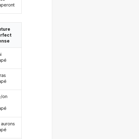
aperont
uture
rfect
ense
i
apé
ras
apé
le/on
apé
 aurons
apé