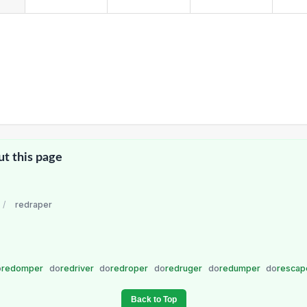
ut this page
/
redraper
o
redomper
do
redriver
do
redroper
do
redruger
do
redumper
do
rescap
Back to Top