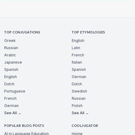
TOP CONJUGATIONS
TOP ETYMOLOGIES
Greek
English
Russian
Latin
Arabic
French
Japanese
Italian
Spanish
Spanish
English
German
Dutch
Dutch
Portuguese
Swedish
French
Russian
German
Polish
See All →
See All →
POPULAR BLOG POSTS
COOLJUGATOR
AI in Language Education
Home