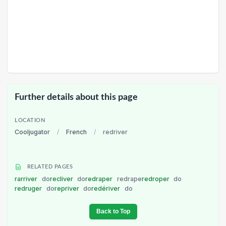
Further details about this page
LOCATION
Cooljugator
/
French
/
redriver
RELATED PAGES
rarriver
do
recliver
do
redraper
redrape
redroper
do
redruger
do
repriver
do
redériver
do
Back to Top