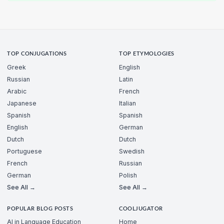
TOP CONJUGATIONS
TOP ETYMOLOGIES
Greek
English
Russian
Latin
Arabic
French
Japanese
Italian
Spanish
Spanish
English
German
Dutch
Dutch
Portuguese
Swedish
French
Russian
German
Polish
See All →
See All →
POPULAR BLOG POSTS
COOLJUGATOR
AI in Language Education
Home