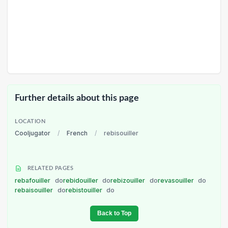
Further details about this page
LOCATION
Cooljugator
/
French
/
rebisouiller
RELATED PAGES
rebafouiller
do
rebidouiller
do
rebizouiller
do
revasouiller
do
rebaisouiller
do
rebistouiller
do
Back to Top