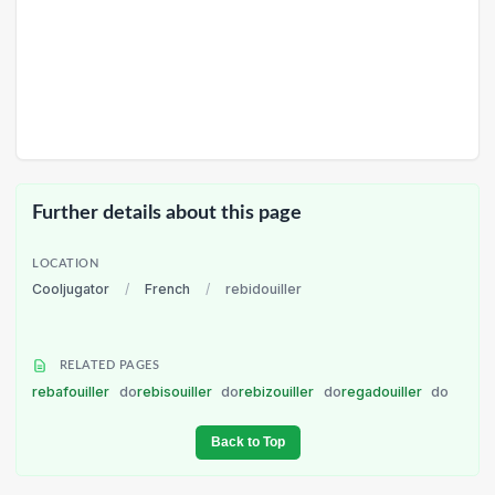
Further details about this page
LOCATION
Cooljugator
/
French
/
rebidouiller
RELATED PAGES
rebafouiller
do
rebisouiller
do
rebizouiller
do
regadouiller
do
Back to Top