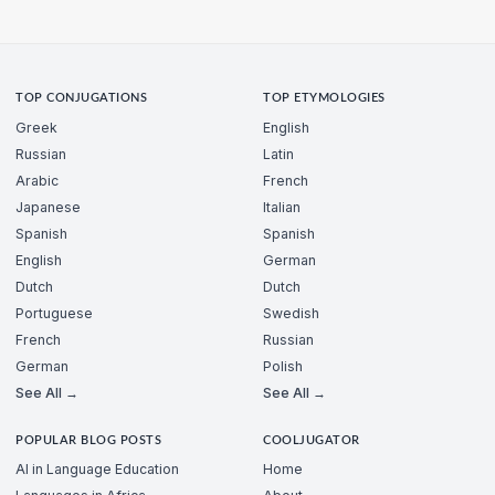
TOP CONJUGATIONS
TOP ETYMOLOGIES
Greek
English
Russian
Latin
Arabic
French
Japanese
Italian
Spanish
Spanish
English
German
Dutch
Dutch
Portuguese
Swedish
French
Russian
German
Polish
See All →
See All →
POPULAR BLOG POSTS
COOLJUGATOR
AI in Language Education
Home