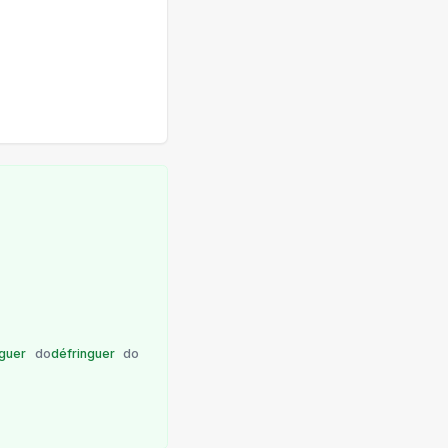
nguer
do
défringuer
do