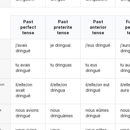
Past
Past
Past
F
perfect
preterite
anterior
pe
tense
tense
tense
t
j’avais
je dringuai
j’eus dringué
j’aura
dringué
drin
tu avais
tu dringuas
tu eus
tu au
dringué
dringué
drin
il/elle/on
il/elle/on
il/elle/on eut
il/el
e/on
avait
dringua
dringué
aura
dringué
nous avions
nous
nous eûmes
nous
s
dringué
dringuâmes
dringué
drin
vous aviez
vous
vous eûtes
vous
s