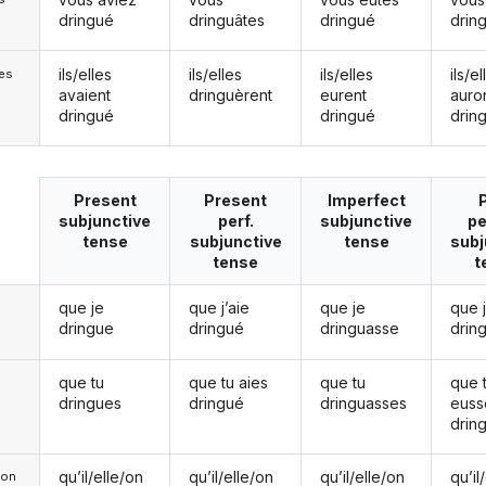
dringué
dringuâtes
dringué
drin
ils/elles
ils/elles
ils/elles
ils/el
les
avaient
dringuèrent
eurent
auro
dringué
dringué
drin
Present
Present
Imperfect
subjunctive
perf.
subjunctive
pe
tense
subjunctive
tense
subj
tense
t
que je
que j’aie
que je
que 
dringue
dringué
dringuasse
drin
que tu
que tu aies
que tu
que 
dringues
dringué
dringuasses
euss
drin
qu’il/elle/on
qu’il/elle/on
qu’il/elle/on
qu’il
e/on