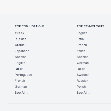
TOP CONJUGATIONS
TOP ETYMOLOGIES
Greek
English
Russian
Latin
Arabic
French
Japanese
Italian
Spanish
Spanish
English
German
Dutch
Dutch
Portuguese
Swedish
French
Russian
German
Polish
See All →
See All →