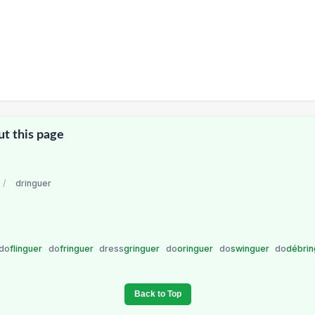
ut this page
/
dringuer
do
flinguer
do
fringuer
dress
gringuer
do
oringuer
do
swinguer
do
débri
Back to Top