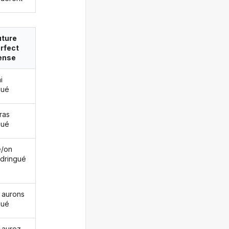
uture
rfect
ense
i
gué
ras
gué
le/on
 dringué
 aurons
gué
 aurez