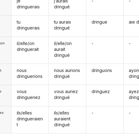
je
j’aurais
-
-
dringuerais
dringué
tu
tu aurais
dringue
aie 
dringuerais
dringué
il/elle/on
il/elle/on
-
-
e/on
dringuerait
aurait
dringué
nous
nous aurions
dringuons
ayon
s
dringuerions
dringué
drin
vous
vous auriez
dringuez
aye
s
dringueriez
dringué
drin
ils/elles
ils/elles
-
-
les
dringueraien
auraient
t
dringué