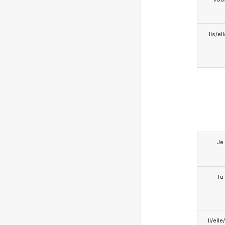
Ils/el
Je
Tu
Il/ell