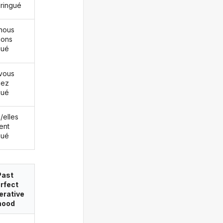
dringué
nous
ions
gué
vous
iez
gué
s/elles
ent
gué
Past
rfect
erative
ood