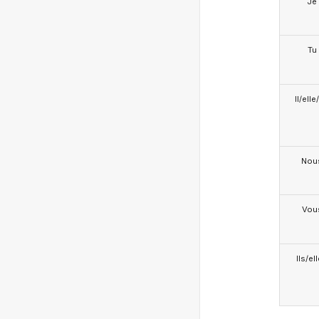
Je
Tu
Il/ell
Nou
Vou
Ils/el