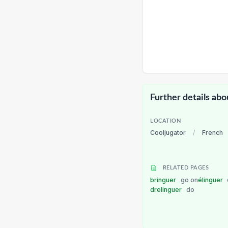
Further details abo
LOCATION
Cooljugator
/
French
RELATED PAGES
bringuer
go on
élinguer
drelinguer
do