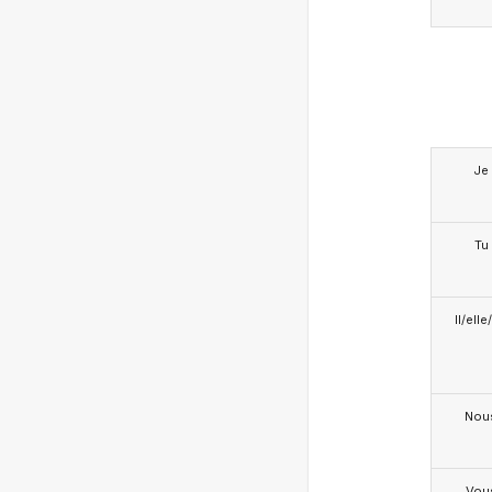
Je
Tu
Il/ell
Nou
Vou