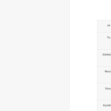
Je
Tu
Il/ell
Nou
Vou
Ils/el