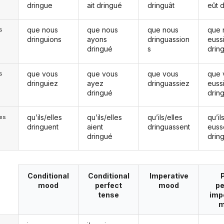
dringue
ait dringué
dringuât
eût 
que nous
que nous
que nous
que 
s
dringuions
ayons
dringuassion
euss
dringué
s
drin
que vous
que vous
que vous
que 
s
dringuiez
ayez
dringuassiez
euss
dringué
drin
qu’ils/elles
qu’ils/elles
qu’ils/elles
qu’il
les
dringuent
aient
dringuassent
euss
dringué
drin
Conditional
Conditional
Imperative
mood
perfect
mood
pe
tense
imp
m