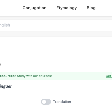
Conjugation
Etymology
Blog
s
 resources?
Study with our courses!
Get 
inguer
Translation