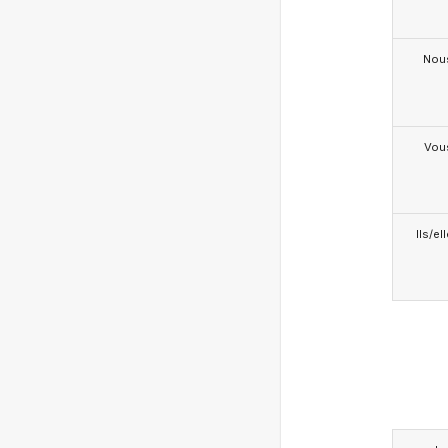
Nou
Vou
Ils/el