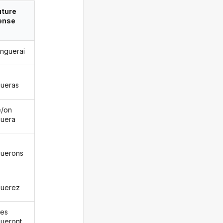
uture
ense
inguerai
gueras
le/on
guera
guerons
guerez
les
gueront