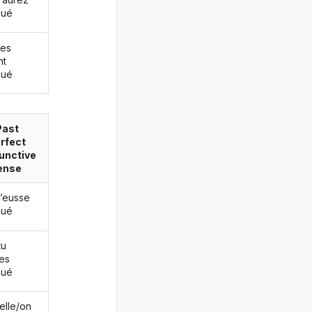
gué
les
nt
gué
Past
rfect
unctive
ense
j’eusse
gué
tu
es
gué
/elle/on