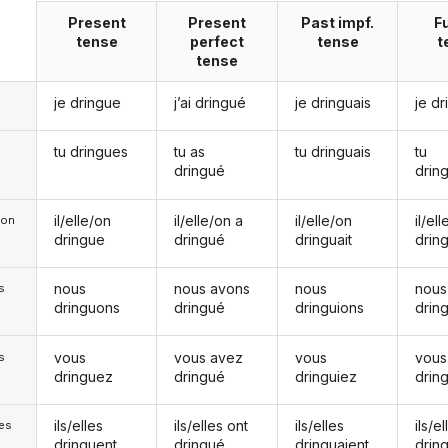
Present
Present
Past impf.
F
tense
perfect
tense
t
tense
je dringue
j’ai dringué
je dringuais
je dr
tu dringues
tu as
tu dringuais
tu
dringué
drin
il/elle/on
il/elle/on a
il/elle/on
il/el
e/on
dringue
dringué
dringuait
drin
nous
nous avons
nous
nous
s
dringuons
dringué
dringuions
drin
vous
vous avez
vous
vous
s
dringuez
dringué
dringuiez
drin
ils/elles
ils/elles ont
ils/elles
ils/el
les
dringuent
dringué
dringuaient
drin