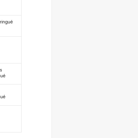
dringué
s
gué
z
gué