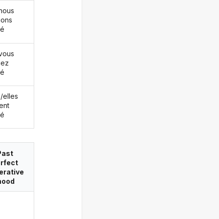
nous
ions
ué
vous
iez
ué
s/elles
ent
ué
Past
rfect
erative
ood