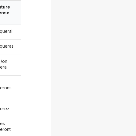
uture
ense
aquerai
aqueras
le/on
era
erons
erez
les
eront