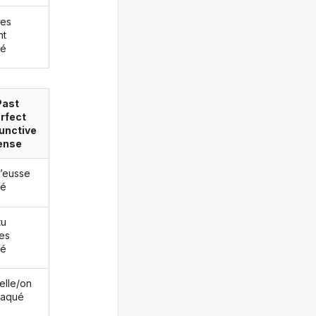
les
nt
ué
Past
rfect
unctive
ense
j’eusse
ué
tu
es
ué
/elle/on
caqué