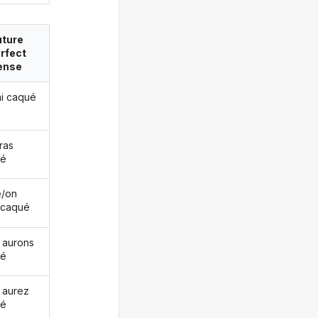
uture
rfect
ense
ai caqué
ras
ué
le/on
 caqué
 aurons
ué
 aurez
ué