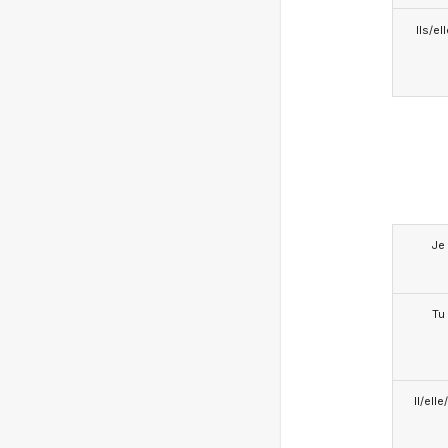
Ils/el
Je
Tu
Il/ell