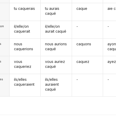
tu caquerais
tu aurais
caque
aie 
caqué
il/elle/on
il/elle/on
-
-
e/on
caquerait
aurait caqué
nous
nous aurions
caquons
ayon
s
caquerions
caqué
caq
vous
vous auriez
caquez
ayez
s
caqueriez
caqué
ils/elles
ils/elles
-
-
les
caqueraient
auraient
caqué