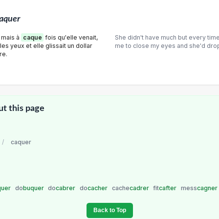
aquer
e mais à
caque
fois qu'elle venait,
She didn't have much but every tim
es yeux et elle glissait un dollar
me to close my eyes and she'd drop a
re.
ut this page
/
caquer
quer
do
buquer
do
cabrer
do
cacher
cache
cadrer
fit
cafter
mess
cagner
Back to Top