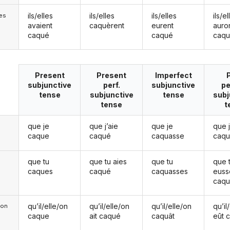
ils/elles
ils/elles
ils/elles
ils/el
les
avaient
caquèrent
eurent
auro
caqué
caqué
caq
Present
Present
Imperfect
subjunctive
perf.
subjunctive
pe
tense
subjunctive
tense
subj
tense
t
que je
que j’aie
que je
que 
caque
caqué
caquasse
caq
que tu
que tu aies
que tu
que 
caques
caqué
caquasses
euss
caq
qu’il/elle/on
qu’il/elle/on
qu’il/elle/on
qu’il
e/on
caque
ait caqué
caquât
eût 