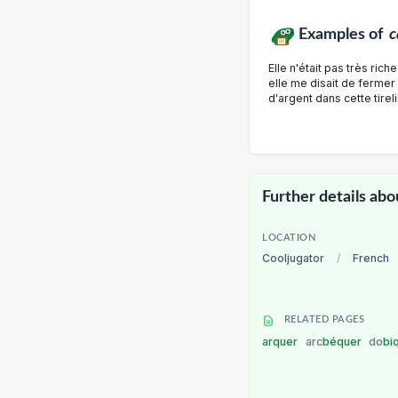
Examples of
c
Elle n'était pas très rich
elle me disait de fermer l
d'argent dans cette tireli
Further details abo
LOCATION
Cooljugator
/
French
RELATED PAGES
arquer
arc
béquer
do
bi