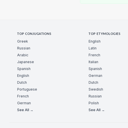
TOP CONJUGATIONS
TOP ETYMOLOGIES
Greek
English
Russian
Latin
Arabic
French
Japanese
Italian
Spanish
Spanish
English
German
Dutch
Dutch
Portuguese
Swedish
French
Russian
German
Polish
See All →
See All →