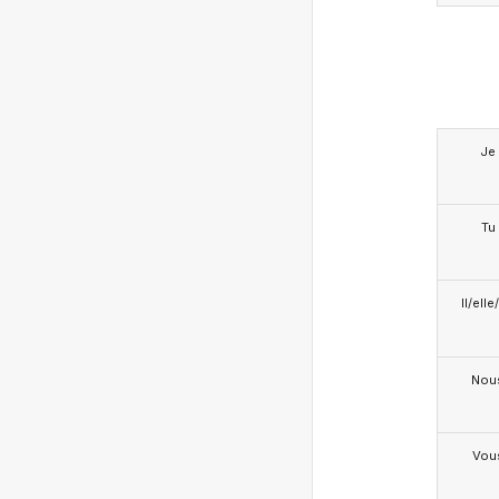
Je
Tu
Il/ell
Nou
Vou