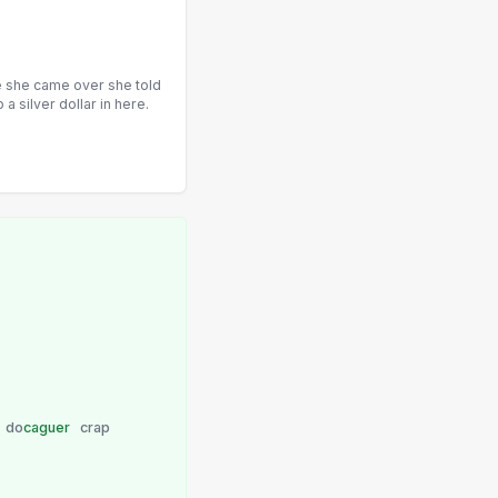
e she came over she told
 silver dollar in here.
do
caguer
crap