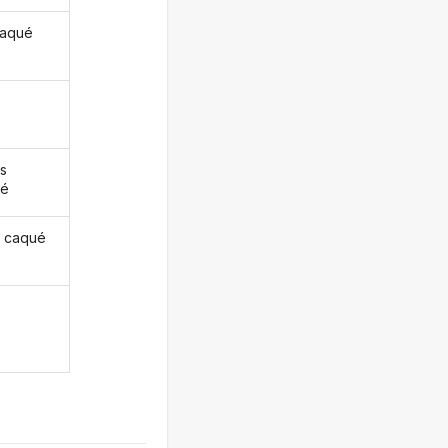
caqué
s
ué
 caqué