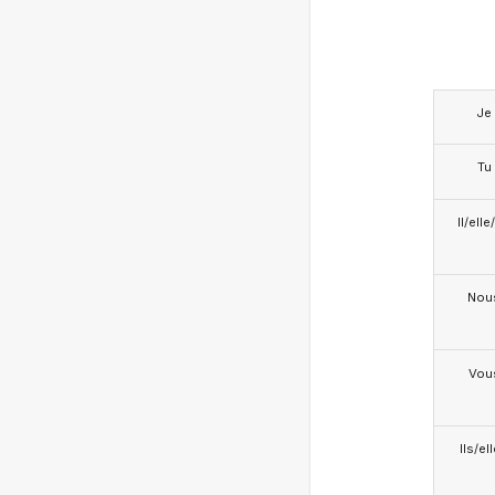
Je
Tu
Il/ell
Nou
Vou
Ils/el