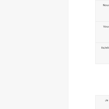
Nou
Vou
Ils/el
Je