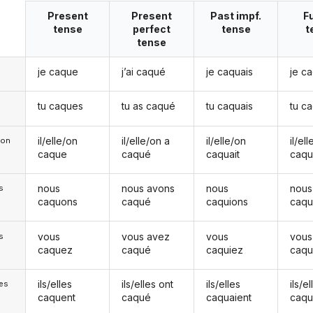
Present
Present
Past impf.
F
tense
perfect
tense
t
tense
je caque
j’ai caqué
je caquais
je c
tu caques
tu as caqué
tu caquais
tu c
il/elle/on
il/elle/on a
il/elle/on
il/el
e/on
caque
caqué
caquait
caqu
nous
nous avons
nous
nous
s
caquons
caqué
caquions
caqu
vous
vous avez
vous
vous
s
caquez
caqué
caquiez
caqu
ils/elles
ils/elles ont
ils/elles
ils/el
les
caquent
caqué
caquaient
caqu