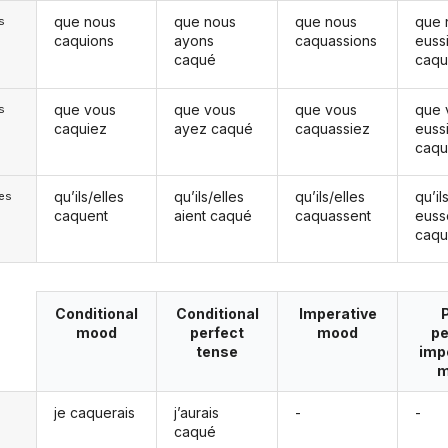
que nous
que nous
que nous
que 
s
caquions
ayons
caquassions
euss
caqué
caq
que vous
que vous
que vous
que 
s
caquiez
ayez caqué
caquassiez
euss
caq
qu’ils/elles
qu’ils/elles
qu’ils/elles
qu’il
les
caquent
aient caqué
caquassent
euss
caq
Conditional
Conditional
Imperative
mood
perfect
mood
pe
tense
imp
m
je caquerais
j’aurais
-
-
caqué