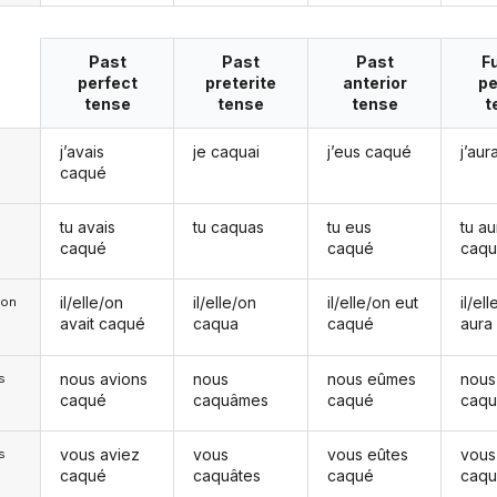
Past
Past
Past
F
perfect
preterite
anterior
pe
tense
tense
tense
t
j’avais
je caquai
j’eus caqué
j’aur
caqué
tu avais
tu caquas
tu eus
tu au
caqué
caqué
caq
il/elle/on
il/elle/on
il/elle/on eut
il/el
e/on
avait caqué
caqua
caqué
aura
nous avions
nous
nous eûmes
nous
s
caqué
caquâmes
caqué
caq
vous aviez
vous
vous eûtes
vous
s
caqué
caquâtes
caqué
caq