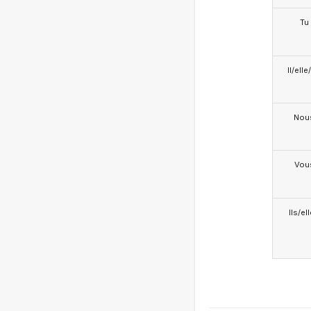
Tu
Il/ell
Nou
Vou
Ils/el