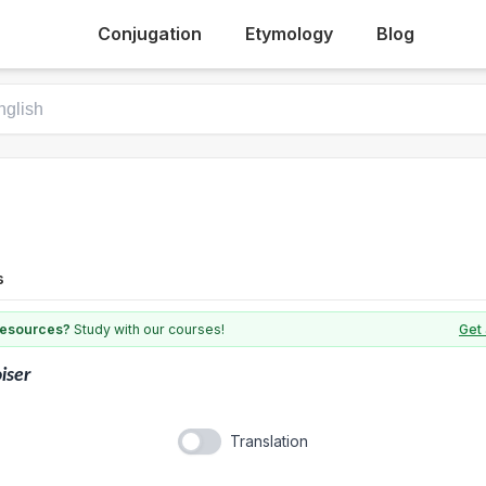
Conjugation
Etymology
Blog
s
 resources?
Study with our courses!
Get 
iser
Translation