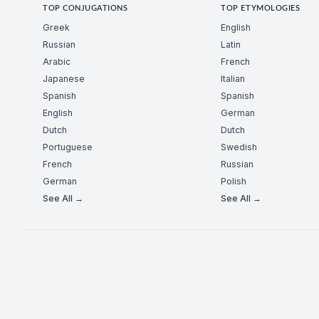
TOP CONJUGATIONS
TOP ETYMOLOGIES
Greek
English
Russian
Latin
Arabic
French
Japanese
Italian
Spanish
Spanish
English
German
Dutch
Dutch
Portuguese
Swedish
French
Russian
German
Polish
See All →
See All →