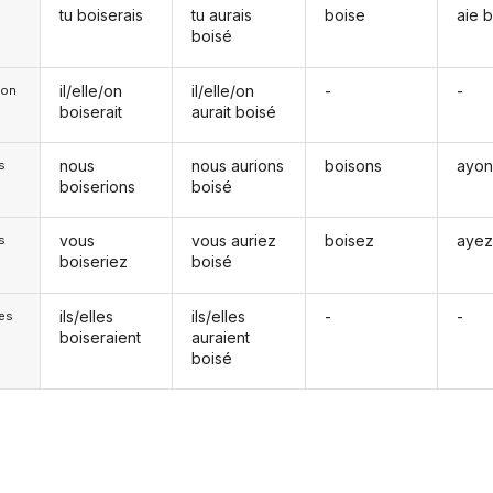
tu boiserais
tu aurais
boise
aie 
boisé
il/elle/on
il/elle/on
-
-
e/on
boiserait
aurait boisé
nous
nous aurions
boisons
ayon
s
boiserions
boisé
vous
vous auriez
boisez
ayez
s
boiseriez
boisé
ils/elles
ils/elles
-
-
les
boiseraient
auraient
boisé