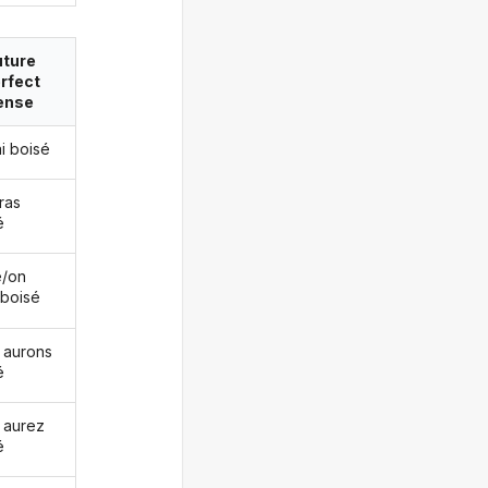
uture
rfect
ense
ai boisé
ras
é
le/on
 boisé
 aurons
é
 aurez
é