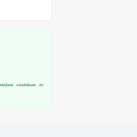
te
blâser
sate
bléser
do