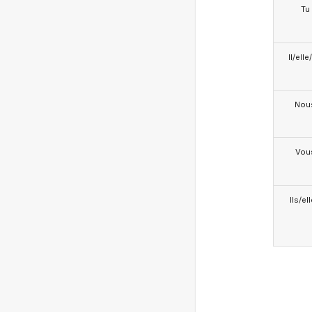
Tu
Il/ell
Nou
Vou
Ils/el