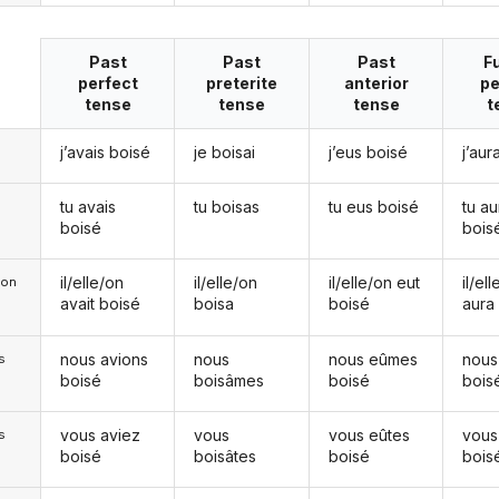
Past
Past
Past
F
perfect
preterite
anterior
pe
tense
tense
tense
t
j’avais boisé
je boisai
j’eus boisé
j’aur
tu avais
tu boisas
tu eus boisé
tu au
boisé
bois
il/elle/on
il/elle/on
il/elle/on eut
il/el
e/on
avait boisé
boisa
boisé
aura
nous avions
nous
nous eûmes
nous
s
boisé
boisâmes
boisé
bois
vous aviez
vous
vous eûtes
vous
s
boisé
boisâtes
boisé
bois