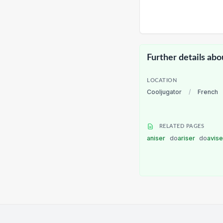
Further details abo
LOCATION
Cooljugator
/
French
RELATED PAGES
aniser
do
ariser
do
avis