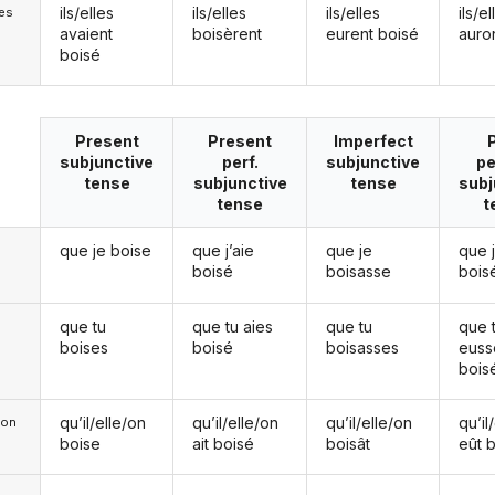
ils/elles
ils/elles
ils/elles
ils/el
les
avaient
boisèrent
eurent boisé
auro
boisé
Present
Present
Imperfect
subjunctive
perf.
subjunctive
pe
tense
subjunctive
tense
subj
tense
t
que je boise
que j’aie
que je
que 
boisé
boisasse
bois
que tu
que tu aies
que tu
que 
boises
boisé
boisasses
euss
bois
qu’il/elle/on
qu’il/elle/on
qu’il/elle/on
qu’il
e/on
boise
ait boisé
boisât
eût 