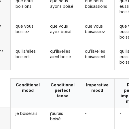
que nous
que nous
que nous
que 
s
boisions
ayons boisé
boisassions
euss
bois
que vous
que vous
que vous
que 
s
boisiez
ayez boisé
boisassiez
euss
bois
qu’ils/elles
qu’ils/elles
qu’ils/elles
qu’il
les
boisent
aient boisé
boisassent
euss
bois
Conditional
Conditional
Imperative
mood
perfect
mood
pe
tense
imp
m
je boiserais
j’aurais
-
-
boisé