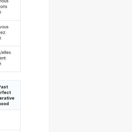
nous
ions
é
vous
iez
é
s/elles
ent
é
Past
rfect
erative
ood