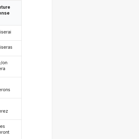
uture
ense
iserai
oiseras
le/on
era
erons
erez
les
eront