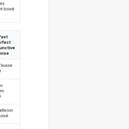
les
nt boisé
Past
rfect
unctive
ense
j’eusse
é
tu
es
é
/elle/on
boisé