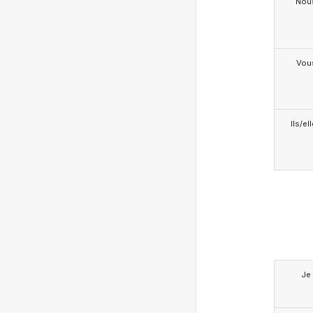
Nou
Vou
Ils/el
Je