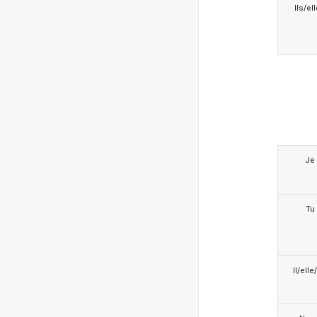
Ils/el
Je
Tu
Il/ell