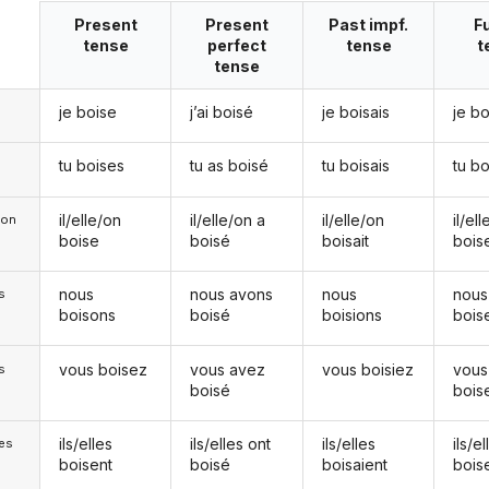
Present
Present
Past impf.
F
tense
perfect
tense
t
tense
je boise
j’ai boisé
je boisais
je bo
tu boises
tu as boisé
tu boisais
tu b
il/elle/on
il/elle/on a
il/elle/on
il/el
e/on
boise
boisé
boisait
bois
nous
nous avons
nous
nous
s
boisons
boisé
boisions
bois
vous boisez
vous avez
vous boisiez
vous
s
boisé
bois
ils/elles
ils/elles ont
ils/elles
ils/el
les
boisent
boisé
boisaient
bois