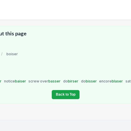
ut this page
/
boiser
er
notice
baiser
screw over
basser
do
birser
do
bisser
encore
blaser
sa
Back to Top