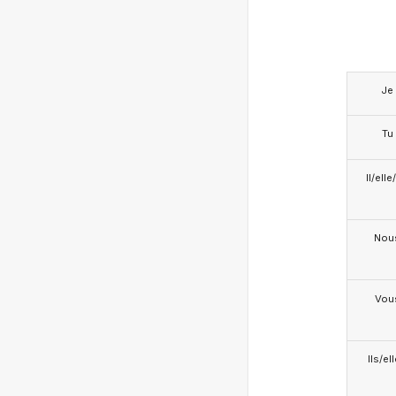
Je
Tu
Il/ell
Nou
Vou
Ils/el