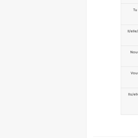
Tu
Il/ell
Nou
Vou
Ils/el