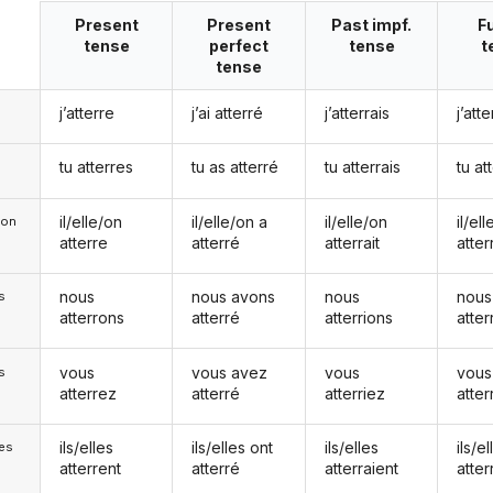
Present
Present
Past impf.
F
tense
perfect
tense
t
tense
j’atterre
j’ai atterré
j’atterrais
j’att
tu atterres
tu as atterré
tu atterrais
tu at
il/elle/on
il/elle/on a
il/elle/on
il/el
e/on
atterre
atterré
atterrait
atter
nous
nous avons
nous
nous
s
atterrons
atterré
atterrions
atte
vous
vous avez
vous
vous
s
atterrez
atterré
atterriez
atte
ils/elles
ils/elles ont
ils/elles
ils/el
les
atterrent
atterré
atterraient
atter