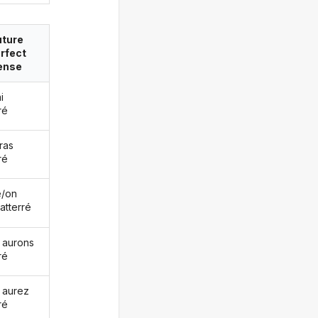
uture
rfect
ense
i
ré
ras
ré
le/on
atterré
 aurons
ré
 aurez
ré