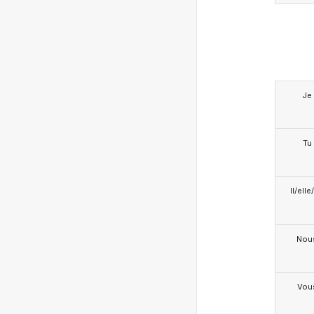
Je
Tu
Il/ell
Nou
Vou