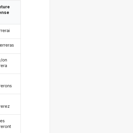
uture
ense
errerai
terreras
le/on
rera
rrerons
rrerez
les
reront