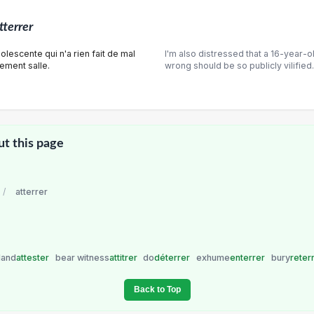
tterrer
olescente qui n'a rien fait de mal
I'm also distressed that a 16-year-
uement salle.
wrong should be so publicly vilified.
ut this page
/
atterrer
land
attester
bear witness
attitrer
do
déterrer
exhume
enterrer
bury
reter
Back to Top