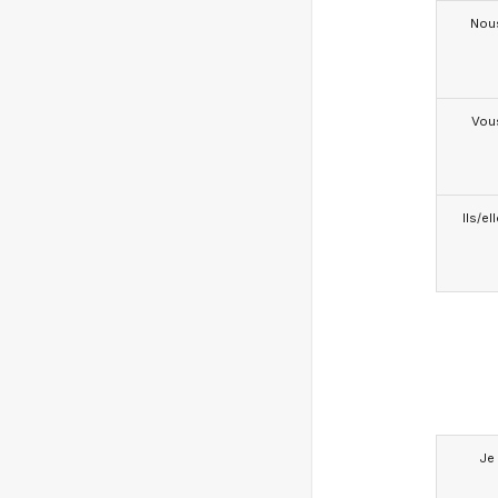
Nou
Vou
Ils/el
Je