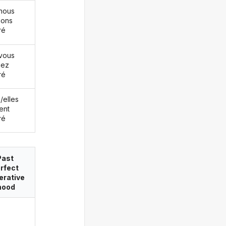
nous
ions
ré
vous
iez
ré
s/elles
ent
ré
Past
rfect
erative
ood