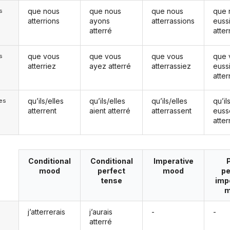
que nous
que nous
que nous
que 
s
atterrions
ayons
atterrassions
euss
atterré
atter
que vous
que vous
que vous
que 
s
atterriez
ayez atterré
atterrassiez
euss
atter
qu’ils/elles
qu’ils/elles
qu’ils/elles
qu’il
les
atterrent
aient atterré
atterrassent
euss
atter
Conditional
Conditional
Imperative
mood
perfect
mood
pe
tense
imp
m
j’atterrerais
j’aurais
-
-
atterré