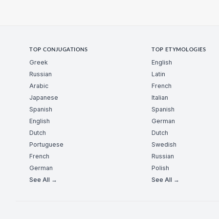
TOP CONJUGATIONS
TOP ETYMOLOGIES
Greek
English
Russian
Latin
Arabic
French
Japanese
Italian
Spanish
Spanish
English
German
Dutch
Dutch
Portuguese
Swedish
French
Russian
German
Polish
See All →
See All →