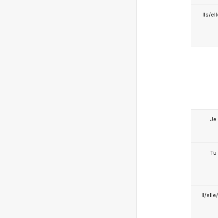
Ils/el
Je
Tu
Il/ell