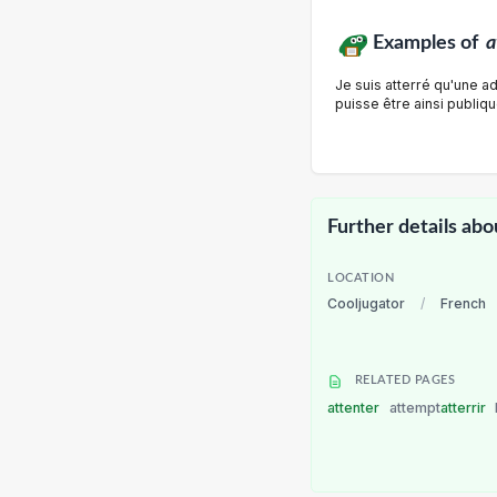
Examples of
a
Je suis atterré qu'une ad
puisse être ainsi publiq
Further details abo
LOCATION
Cooljugator
/
French
RELATED PAGES
attenter
attempt
atterrir