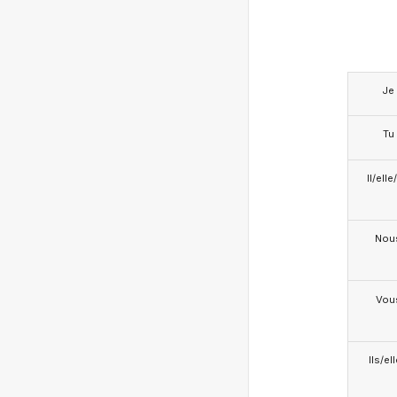
Je
Tu
Il/ell
Nou
Vou
Ils/el