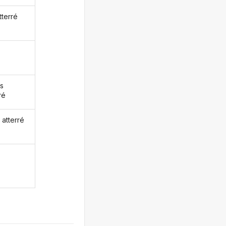
tterré
s
ré
 atterré