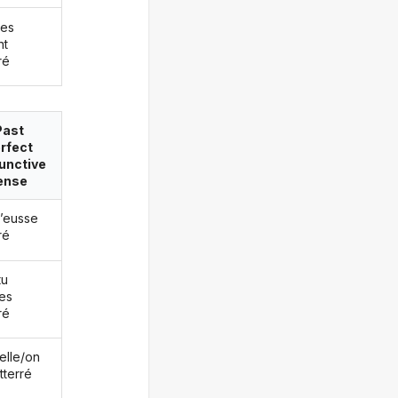
les
nt
ré
Past
rfect
unctive
ense
j’eusse
ré
tu
es
ré
/elle/on
tterré