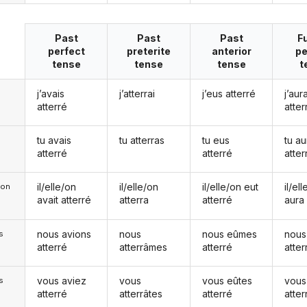
Past
Past
Past
F
perfect
preterite
anterior
pe
tense
tense
tense
t
j’avais
j’atterrai
j’eus atterré
j’aura
atterré
atter
tu avais
tu atterras
tu eus
tu au
atterré
atterré
atter
il/elle/on
il/elle/on
il/elle/on eut
il/el
e/on
avait atterré
atterra
atterré
aura 
nous avions
nous
nous eûmes
nous
s
atterré
atterrâmes
atterré
atter
vous aviez
vous
vous eûtes
vous
s
atterré
atterrâtes
atterré
atter