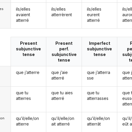
ils/elles
ils/elles
ils/elles
ils/el
les
avaient
atterrèrent
eurent
auro
atterré
atterré
atter
Present
Present
Imperfect
subjunctive
perf.
subjunctive
pe
tense
subjunctive
tense
subj
tense
t
que j’atterre
que j’aie
que j’atterra
que 
atterré
sse
atter
que tu
que tu aies
que tu
que 
atterres
atterré
atterrasses
euss
atter
qu’il/elle/on
qu’il/elle/on
qu’il/elle/on
qu’il
e/on
atterre
ait atterré
atterrât
eût a