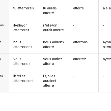
tu atterrerais
tu aurais
atterre
aie a
atterré
il/elle/on
il/elle/on
-
-
e/on
atterrerait
aurait atterré
nous
nous aurions
atterrons
ayon
s
atterrerions
atterré
atter
vous
vous auriez
atterrez
ayez
s
atterreriez
atterré
ils/elles
ils/elles
-
-
les
atterreraient
auraient
atterré