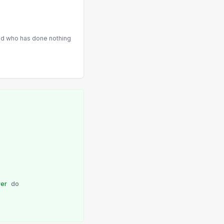
old who has done nothing
rer
do