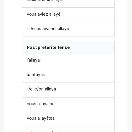
vous aviez allayé
ils/elles avaient allayé
Past preterite tense
j’allayai
tu allayas
il/elle/on allaya
nous allayâmes
vous allayâtes