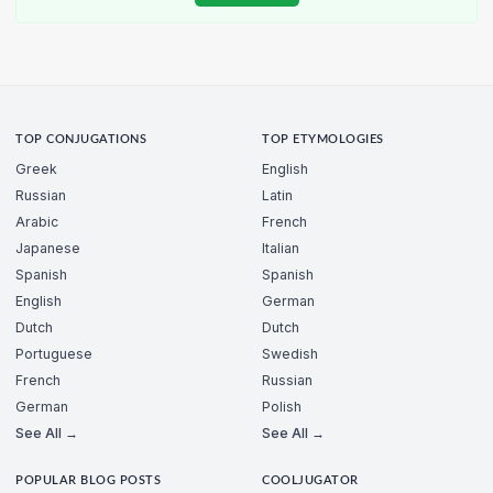
TOP CONJUGATIONS
TOP ETYMOLOGIES
Greek
English
Russian
Latin
Arabic
French
Japanese
Italian
Spanish
Spanish
English
German
Dutch
Dutch
Portuguese
Swedish
French
Russian
German
Polish
See All →
See All →
POPULAR BLOG POSTS
COOLJUGATOR