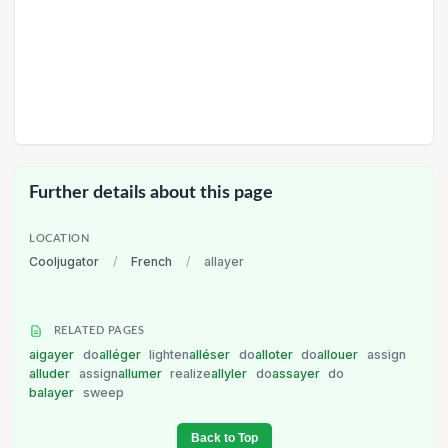
Further details about this page
LOCATION
Cooljugator
/
French
/
allayer
RELATED PAGES
aigayer
do
alléger
lighten
alléser
do
alloter
do
allouer
assign
alluder
assign
allumer
realize
allyler
do
assayer
do
balayer
sweep
Back to Top