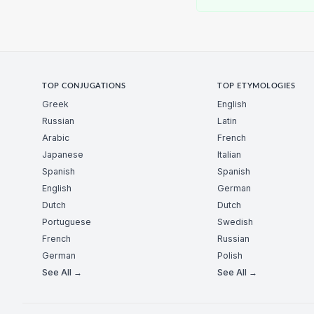
TOP CONJUGATIONS
TOP ETYMOLOGIES
Greek
English
Russian
Latin
Arabic
French
Japanese
Italian
Spanish
Spanish
English
German
Dutch
Dutch
Portuguese
Swedish
French
Russian
German
Polish
See All →
See All →