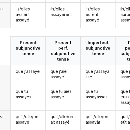
ils/elles
ils/elles
ils/elles
ils/el
les
avaient
assayèrent
eurent
auro
assayé
assayé
assa
Present
Present
Imperfect
subjunctive
perf.
subjunctive
pe
tense
subjunctive
tense
subj
tense
t
que j’assaye
que j’aie
que j’assaya
que 
assayé
sse
assa
que tu
que tu aies
que tu
que 
assayes
assayé
assayasses
euss
assa
qu’il/elle/on
qu’il/elle/on
qu’il/elle/on
qu’il
e/on
assaye
ait assayé
assayât
eût 