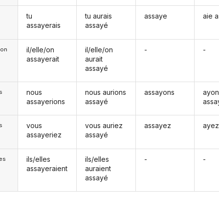
tu
tu aurais
assaye
aie 
assayerais
assayé
il/elle/on
il/elle/on
-
-
e/on
assayerait
aurait
assayé
nous
nous aurions
assayons
ayon
s
assayerions
assayé
assa
vous
vous auriez
assayez
ayez
s
assayeriez
assayé
ils/elles
ils/elles
-
-
les
assayeraient
auraient
assayé