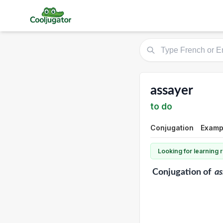
assayer
to do
Conjugation
Exampl
Looking for learning
Conjugation
of
as