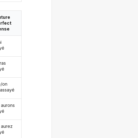
uture
rfect
ense
i
yé
ras
yé
le/on
 assayé
 aurons
yé
 aurez
yé