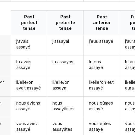
Past
Past
Past
F
perfect
preterite
anterior
pe
tense
tense
tense
t
j’avais
j’assayai
j’eus assayé
j’aura
assayé
assa
tu avais
tu assayas
tu eus
tu au
assayé
assayé
assa
il/elle/on
il/elle/on
il/elle/on eut
il/el
e/on
avait assayé
assaya
assayé
aura
nous avions
nous
nous eûmes
nous
s
assayé
assayâmes
assayé
assa
vous aviez
vous
vous eûtes
vous
s
assayé
assayâtes
assayé
assa