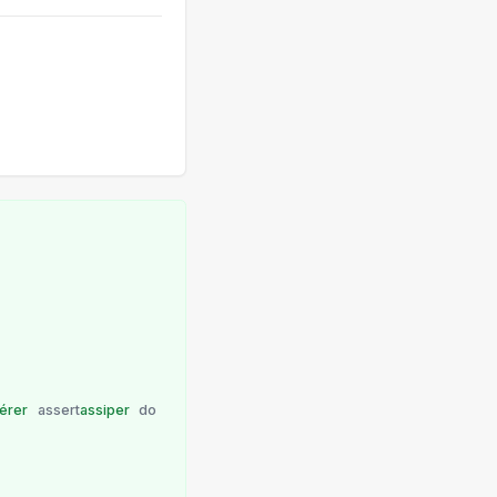
érer
assert
assiper
do