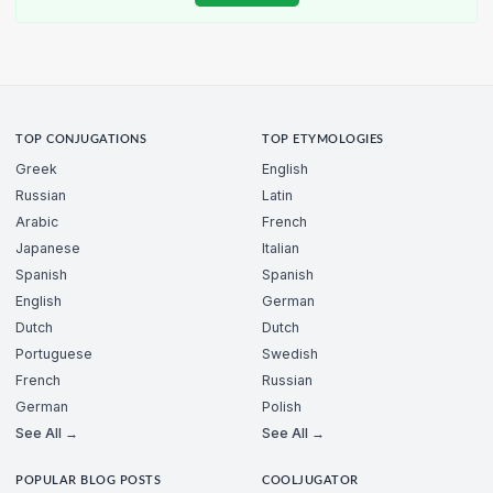
TOP CONJUGATIONS
TOP ETYMOLOGIES
Greek
English
Russian
Latin
Arabic
French
Japanese
Italian
Spanish
Spanish
English
German
Dutch
Dutch
Portuguese
Swedish
French
Russian
German
Polish
See All →
See All →
POPULAR BLOG POSTS
COOLJUGATOR