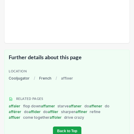
Further details about this page
LOCATION
Cooljugator
/
French
/
affixer
RELATED PAGES
affaler
flop down
affamer
starve
affaner
do
affener
do
afférer
do
affider
do
affiler
sharpen
affiner
refine
affluer
come together
affoler
drive crazy
Back to Top