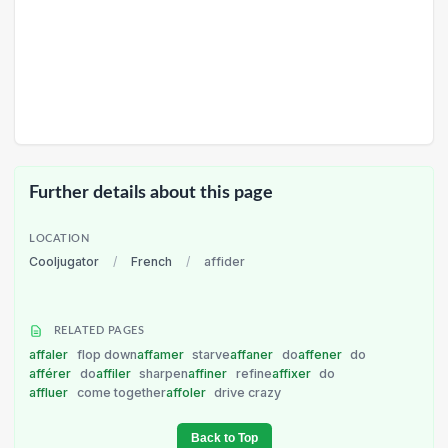
Further details about this page
LOCATION
Cooljugator
/
French
/
affider
RELATED PAGES
affaler
flop down
affamer
starve
affaner
do
affener
do
afférer
do
affiler
sharpen
affiner
refine
affixer
do
affluer
come together
affoler
drive crazy
Back to Top