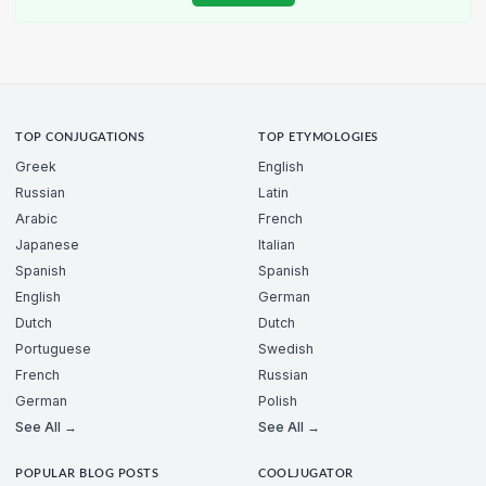
TOP CONJUGATIONS
TOP ETYMOLOGIES
Greek
English
Russian
Latin
Arabic
French
Japanese
Italian
Spanish
Spanish
English
German
Dutch
Dutch
Portuguese
Swedish
French
Russian
German
Polish
See All →
See All →
POPULAR BLOG POSTS
COOLJUGATOR