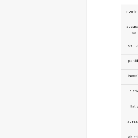
nomina
accusa
nom
genit
partit
iness
elati
illati
adess
ablat