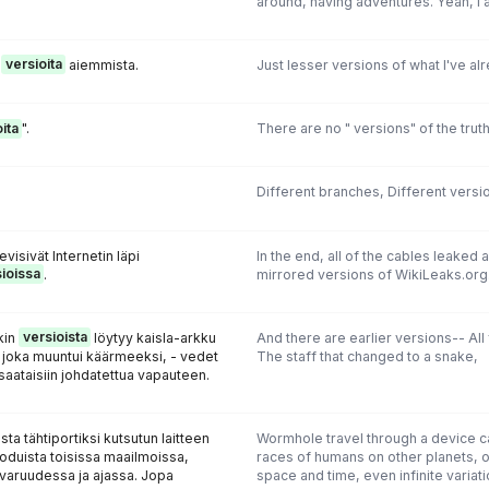
around, having adventures. Yeah, I 
ä
versioita
aiemmista.
Just lesser versions of what I've alr
ita
".
There are no " versions" of the truth
Different branches, Different versi
visivät Internetin läpi
In the end, all of the cables leaked 
ioissa
.
mirrored versions of WikiLeaks.org
kin
versioista
löytyy kaisla-arkku
And there are earlier versions-- All
a joka muuntui käärmeeksi, - vedet
The staff that changed to a snake,
 saataisiin johdatettua vapauteen.
 tähtiportiksi kutsutun laitteen
Wormhole travel through a device ca
roduista toisissa maailmoissa,
races of humans on other planets, o
 avaruudessa ja ajassa. Jopa
space and time, even infinite variati