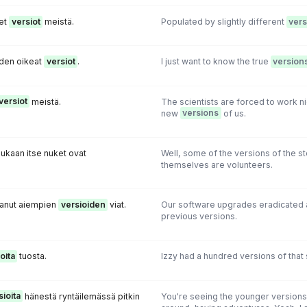
set
versiot
meistä.
Populated by slightly different
vers
iden oikeat
versiot
.
I just want to know the true
version
versiot
meistä.
The scientists are forced to work n
new
versions
of us.
kaan itse nuket ovat
Well, some of the versions of the st
themselves are volunteers.
anut aiempien
versioiden
viat.
Our software upgrades eradicated a
previous versions.
oita
tuosta.
Izzy had a hundred versions of that 
sioita
hänestä ryntäilemässä pitkin
You're seeing the younger versions