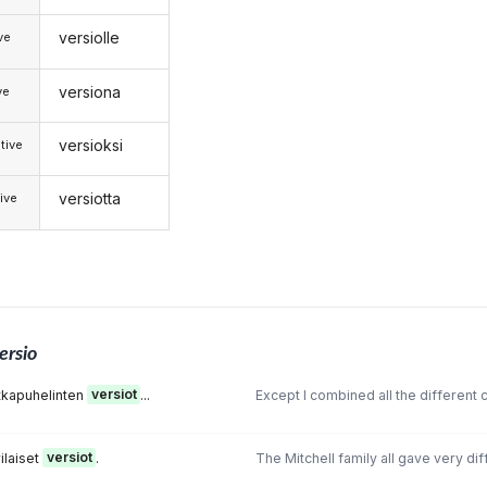
versiolle
ive
versiona
ve
versioksi
tive
versiotta
ive
ersio
atkapuhelinten
versiot
...
Except I combined all the different 
rilaiset
versiot
.
The Mitchell family all gave very di