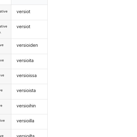
versiot
tive
versiot
tive
.
versioiden
ive
versioita
ive
versioissa
ive
versioista
ve
versioihin
ve
versioilla
ive
versioilta
ive