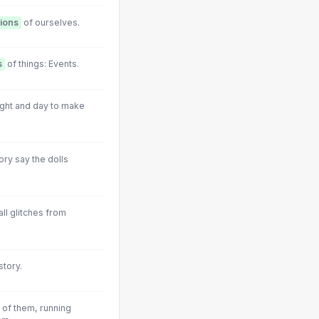
ions
of ourselves.
s
of things: Events.
ight and day to make
ory say the dolls
ll glitches from
story.
 of them, running