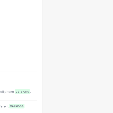
cell phone
versions
.
fferent
versions
.