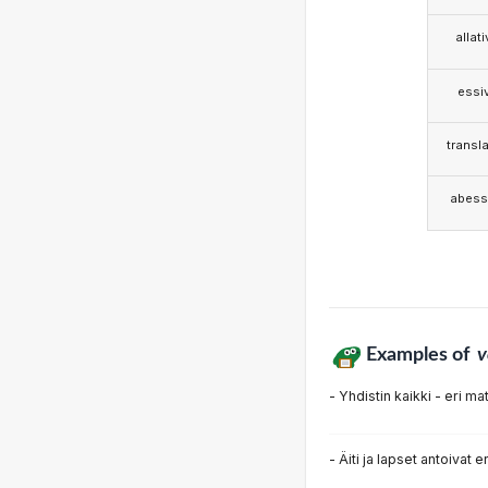
allat
essi
transla
abess
Examples of
v
- Yhdistin kaikki - eri m
- Äiti ja lapset antoivat e