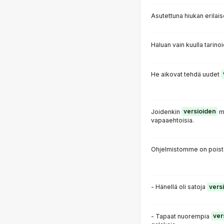
Asutettuna hiukan erilai
Haluan vain kuulla tarino
He aikovat tehdä uudet
Joidenkin
versioiden
mu
vapaaehtoisia.
Ohjelmistomme on poist
- Hänellä oli satoja
versi
- Tapaat nuorempia
ver