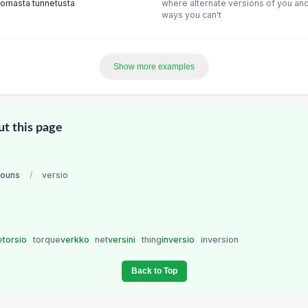
omasta tunnetusta
where alternate versions of you and 
ways you can't
Show more examples
ut this page
nouns
/
versio
e
torsio
torque
verkko
net
versini
thing
inversio
inversion
Back to Top