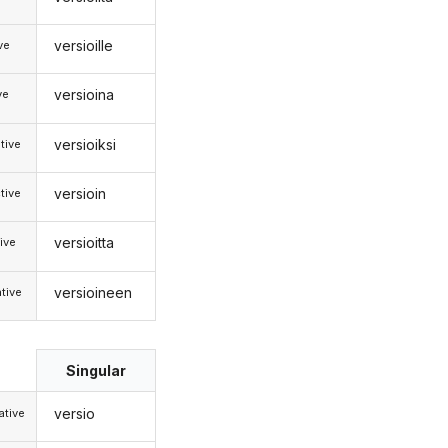
versioille
ive
versioina
ve
versioiksi
tive
versioin
tive
versioitta
ive
versioineen
tive
Singular
versio
tive