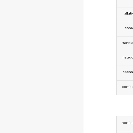
allat
essi
transla
instruc
abess
comita
nomina