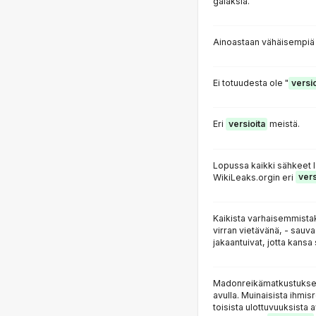
galaksia.
Ainoastaan vähäisempi
Ei totuudesta ole "
versio
Eri
versioita
meistä.
Lopussa kaikki sähkeet le
WikiLeaks.orgin eri
vers
Kaikista varhaisemmista
virran vietävänä, - sauv
jakaantuivat, jotta kansa
Madonreikämatkustuksesta
avulla. Muinaisista ihmis
toisista ulottuvuuksista