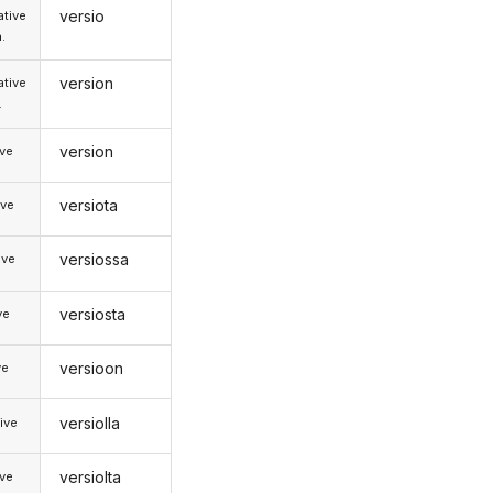
versio
tive
.
version
tive
.
version
ive
versiota
ive
versiossa
ive
versiosta
ve
versioon
ve
versiolla
ive
versiolta
ive