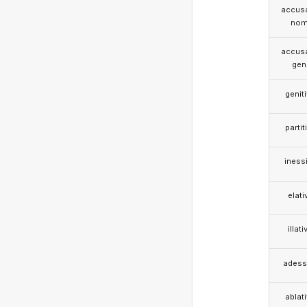
accusa
nom
accusa
gen
genit
partit
iness
elati
illati
adess
ablat