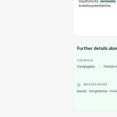
loputtomista
versioista
todellisuudestamme.
Further details abo
LOCATION
Cooljugator
/
Finnish 
RELATED PAGES
kursio
thing
morsio
brid