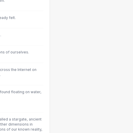
am.
eady felt.
.
ons of ourselves.
across the Internet on
.
 found floating on water,
lled a stargate, ancient
ther dimensions in
ons of our known reality,