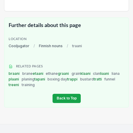
Further details about this page
LOCATION
Cooljugator
/
Finnish nouns
/
traani
RELATED PAGES
braani
brane
etaani
ethane
graani
grain
klaani
clan
liaani
liana
plaani
planing
tapani
boxing day
trappi
bustard
tratti
funnel
treeni
training
Back to Top