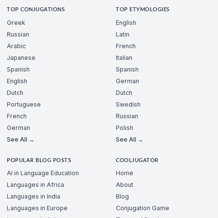
TOP CONJUGATIONS
TOP ETYMOLOGIES
Greek
English
Russian
Latin
Arabic
French
Japanese
Italian
Spanish
Spanish
English
German
Dutch
Dutch
Portuguese
Swedish
French
Russian
German
Polish
See All →
See All →
POPULAR BLOG POSTS
COOLJUGATOR
AI in Language Education
Home
Languages in Africa
About
Languages in India
Blog
Languages in Europe
Conjugation Game