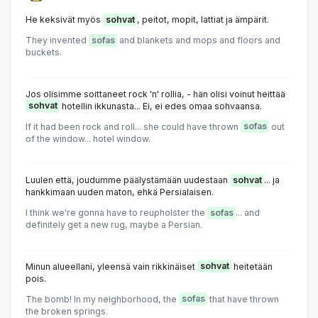
He keksivät myös
sohvat
, peitot, mopit, lattiat ja ämpärit.
They invented
sofas
and blankets and mops and floors and
buckets.
Jos olisimme soittaneet rock 'n' rollia, - hän olisi voinut heittää
sohvat
hotellin ikkunasta... Ei, ei edes omaa sohvaansa.
If it had been rock and roll... she could have thrown
sofas
out
of the window... hotel window.
Luulen että, joudumme päälystämään uudestaan
sohvat
... ja
hankkimaan uuden maton, ehkä Persialaisen.
I think we're gonna have to reupholster the
sofas
... and
definitely get a new rug, maybe a Persian.
Minun alueellani, yleensä vain rikkinäiset
sohvat
heitetään
pois.
The bomb! In my neighborhood, the
sofas
that have thrown
the broken springs.