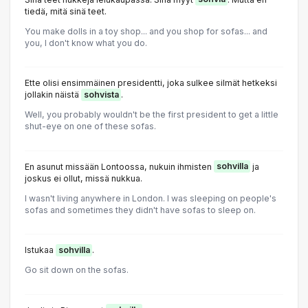
tiedä, mitä sinä teet.
You make dolls in a toy shop... and you shop for sofas... and
you, I don't know what you do.
Ette olisi ensimmäinen presidentti, joka sulkee silmät hetkeksi
jollakin näistä
sohvista
.
Well, you probably wouldn't be the first president to get a little
shut-eye on one of these sofas.
En asunut missään Lontoossa, nukuin ihmisten
sohvilla
ja
joskus ei ollut, missä nukkua.
I wasn't living anywhere in London. I was sleeping on people's
sofas and sometimes they didn't have sofas to sleep on.
Istukaa
sohvilla
.
Go sit down on the sofas.