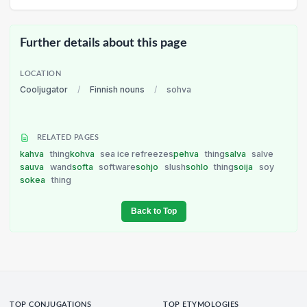
Further details about this page
LOCATION
Cooljugator
/
Finnish nouns
/
sohva
RELATED PAGES
kahva
thing
kohva
sea ice refreezes
pehva
thing
salva
salve
sauva
wand
softa
software
sohjo
slush
sohlo
thing
soija
soy
sokea
thing
Back to Top
TOP CONJUGATIONS
TOP ETYMOLOGIES