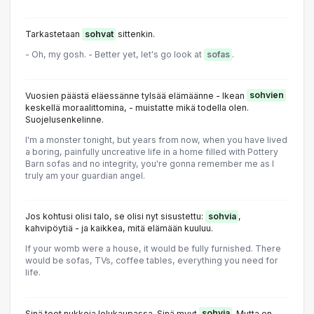
Tarkastetaan
sohvat
sittenkin.
- Oh, my gosh. - Better yet, let's go look at
sofas
.
Vuosien päästä eläessänne tylsää elämäänne - Ikean
sohvien
keskellä moraalittomina, - muistatte mikä todella olen.
Suojelusenkelinne.
I'm a monster tonight, but years from now, when you have lived
a boring, painfully uncreative life in a home filled with Pottery
Barn sofas and no integrity, you're gonna remember me as I
truly am your guardian angel.
Jos kohtusi olisi talo, se olisi nyt sisustettu:
sohvia
,
kahvipöytiä - ja kaikkea, mitä elämään kuuluu.
If your womb were a house, it would be fully furnished. There
would be sofas, TVs, coffee tables, everything you need for
life.
Sinä teet nukkeja lelukaupassa. Sinä myyt
sohvia
. Mutta en