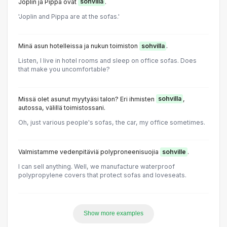
Joplin ja Pippa ovat
sohvilla
.
'Joplin and Pippa are at the sofas.'
Minä asun hotelleissa ja nukun toimiston
sohvilla
.
Listen, I live in hotel rooms and sleep on office sofas. Does
that make you uncomfortable?
Missä olet asunut myytyäsi talon? Eri ihmisten
sohvilla
,
autossa, välillä toimistossani.
Oh, just various people's sofas, the car, my office sometimes.
Valmistamme vedenpitäviä polyproneenisuojia
sohville
.
I can sell anything. Well, we manufacture waterproof
polypropylene covers that protect sofas and loveseats.
Show more examples