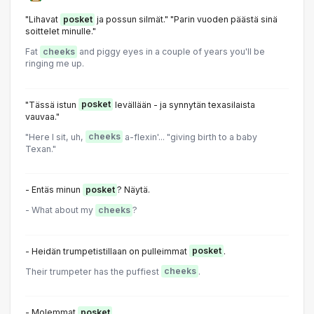
"Lihavat
posket
ja possun silmät." "Parin vuoden päästä sinä
soittelet minulle."
Fat
cheeks
and piggy eyes in a couple of years you'll be
ringing me up.
"Tässä istun
posket
levällään - ja synnytän texasilaista
vauvaa."
"Here I sit, uh,
cheeks
a-flexin'... "giving birth to a baby
Texan."
- Entäs minun
posket
? Näytä.
- What about my
cheeks
?
- Heidän trumpetistillaan on pulleimmat
posket
.
Their trumpeter has the puffiest
cheeks
.
- Molemmat
posket
.