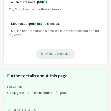
Haluan purra noita
poskia
.
Oh, God, I wanna bite those cheeks.
- Kipu tuntuu
poskissa
ja silmissä.
- No, it's not pressure. It's pain. It's in both cheeks and behind
my eyes.
Show more examples
Further details about this page
LOCATION
Cooljugator
/
Finnish nouns
/
poski
RELATED PAGES