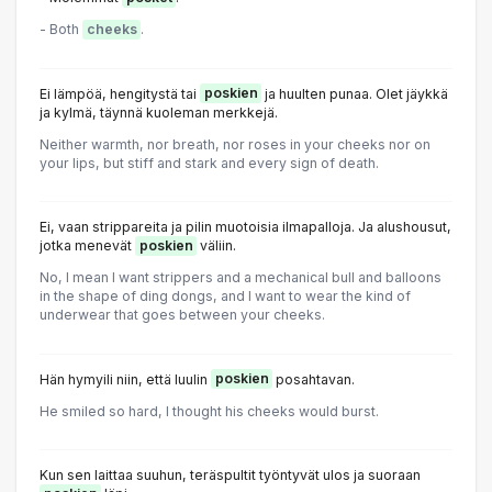
- Both
cheeks
.
Ei lämpöä, hengitystä tai
poskien
ja huulten punaa. Olet jäykkä
ja kylmä, täynnä kuoleman merkkejä.
Neither warmth, nor breath, nor roses in your cheeks nor on
your lips, but stiff and stark and every sign of death.
Ei, vaan strippareita ja pilin muotoisia ilmapalloja. Ja alushousut,
jotka menevät
poskien
väliin.
No, I mean I want strippers and a mechanical bull and balloons
in the shape of ding dongs, and I want to wear the kind of
underwear that goes between your cheeks.
Hän hymyili niin, että luulin
poskien
posahtavan.
He smiled so hard, I thought his cheeks would burst.
Kun sen laittaa suuhun, teräspultit työntyvät ulos ja suoraan