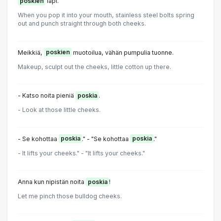
poskien
läpi.
When you pop it into your mouth, stainless steel bolts spring
out and punch straight through both cheeks.
Meikkiä,
poskien
muotoilua, vähän pumpulia tuonne.
Makeup, sculpt out the cheeks, little cotton up there.
- Katso noita pieniä
poskia
.
- Look at those little cheeks.
- Se kohottaa
poskia
." - "Se kohottaa
poskia
."
- It lifts your cheeks." - "It lifts your cheeks."
Anna kun nipistän noita
poskia
!
Let me pinch those bulldog cheeks.