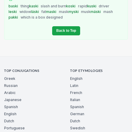
baski
thing
kaski
slash and burn
koski
rapid
kuski
driver
leski
widow
läski
fat
maski
mask
myski
musk
mäski
mash
pakki
which is a box designed
Back to Top
TOP CONJUGATIONS
TOP ETYMOLOGIES
Greek
English
Russian
Latin
Arabic
French
Japanese
Italian
Spanish
Spanish
English
German
Dutch
Dutch
Portuguese
Swedish