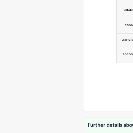
allat
essi
transla
abess
Further details abo