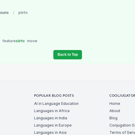
nouns
/
piirto
e
feature
siirto
move
Back to Top
POPULAR BLOG POSTS
COOLJUGATO
AI in Language Education
Home
Languages in Africa
About
Languages in India
Blog
Languages in Europe
Conjugation 
Languages in Asia
Terms of Serv