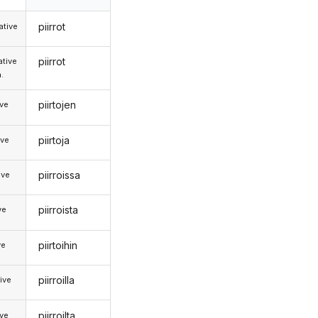
piirrot
tive
piirrot
tive
.
piirtojen
ive
piirtoja
ive
piirroissa
ive
piirroista
ve
piirtoihin
ve
piirroilla
ive
piirroilta
ive