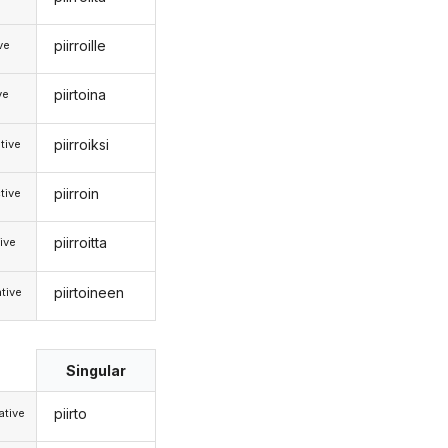
piirroille
ive
piirtoina
ve
piirroiksi
tive
piirroin
tive
piirroitta
ive
piirtoineen
tive
Singular
piirto
tive