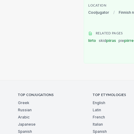
LOCATION
Cooljugator
/
Finnish 
RELATED PAGES
liirto
skid
piiras
pie
piirr
TOP CONJUGATIONS
TOP ETYMOLOGIES
Greek
English
Russian
Latin
Arabic
French
Japanese
Italian
Spanish
Spanish