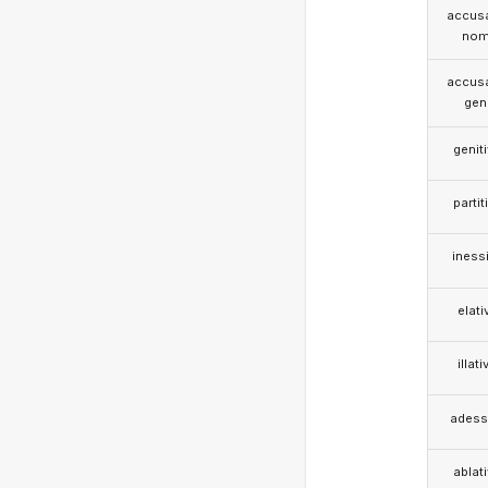
accusa
nom
accusa
gen
genit
partit
iness
elati
illati
adess
ablat