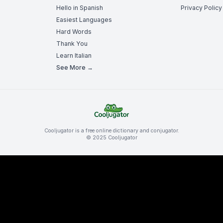
Hello in Spanish
Privacy Policy
Easiest Languages
Hard Words
Thank You
Learn Italian
See More →
Cooljugator is a free online dictionary and conjugator.
© 2025 Cooljugator