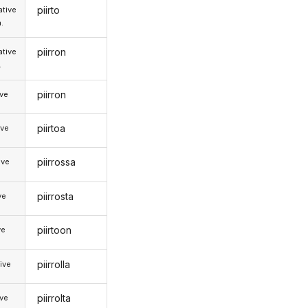
piirto
tive
.
piirron
tive
.
piirron
ive
piirtoa
ive
piirrossa
ive
piirrosta
ve
piirtoon
ve
piirrolla
ive
piirrolta
ive