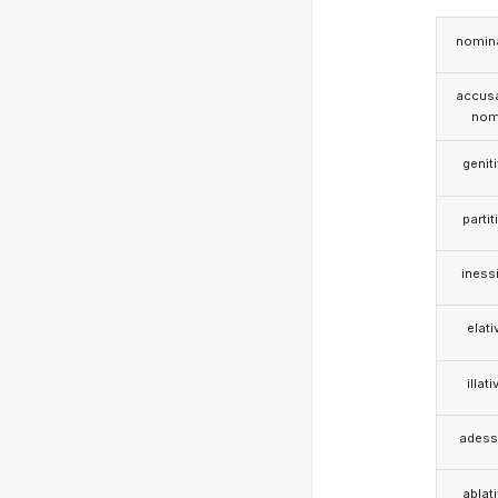
nomina
accusa
nom
genit
partit
iness
elati
illati
adess
ablat