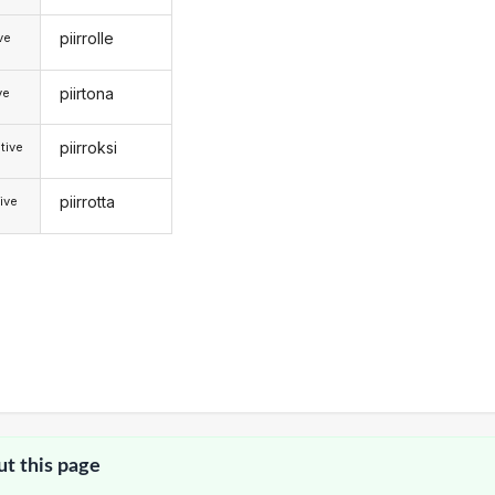
piirrolle
ive
piirtona
ve
piirroksi
tive
piirrotta
ive
ut this page