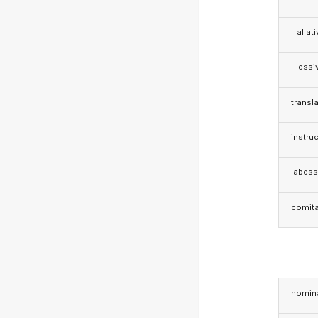
allat
essi
transla
instruc
abess
comita
nomina