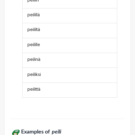
peilillä
peililtä
peilille
peilinä
peiliksi
peilittä
Examples of
peili