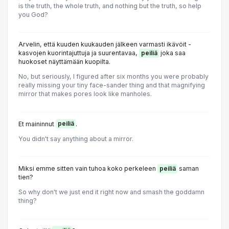
is the truth, the whole truth, and nothing but the truth, so help
you God?
Arvelin, että kuuden kuukauden jälkeen varmasti ikävöit -
kasvojen kuorintajuttuja ja suurentavaa,
peiliä
joka saa
huokoset näyttämään kuopilta.
No, but seriously, I figured after six months you were probably
really missing your tiny face-sander thing and that magnifying
mirror that makes pores look like manholes.
Et maininnut
peiliä
.
You didn't say anything about a mirror.
Miksi emme sitten vain tuhoa koko perkeleen
peiliä
saman
tien?
So why don't we just end it right now and smash the goddamn
thing?