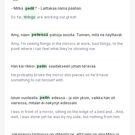
- Mitkä
peilit
? - Laittakaa nämä päähän.
So far,
things
are working out great!
Amy, näen
peileissä
pahoja asioita. Tunnen, mitä ne näyttävät.
Amy, I'm seeing things in the mirrors at work, bad things, to the
point where I can feel what they're showing me.
Hän kai rikkoi
peilin
saadakseen jotain terävää.
He probably broke the mirror into pieces so he'd have
something to cut himself with.
Istuin vuoteella
peilin
edessä - ja olin yksin, vaikka hän oli
vieressä, mitään ei näkynyt edessäni.
I was in front of a mirror, sitting on the edge of a bed and... And,
well, I was alone yet he was by my side, but nothing from him.
Jokaisessa tarinassa on yhteistä se, että nimi on aina Mary ja