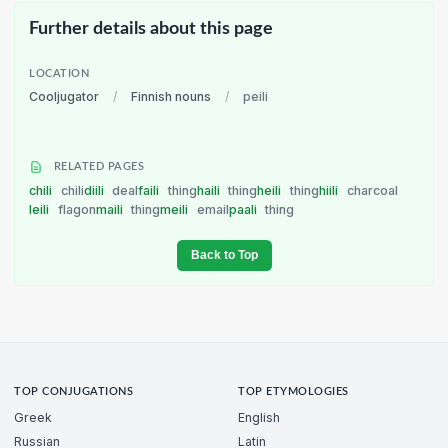
Further details about this page
LOCATION
Cooljugator
/
Finnish nouns
/
peili
RELATED PAGES
chili
chili
diili
deal
faili
thing
haili
thing
heili
thing
hiili
charcoal
leili
flagon
maili
thing
meili
email
paali
thing
Back to Top
TOP CONJUGATIONS
TOP ETYMOLOGIES
Greek
English
Russian
Latin