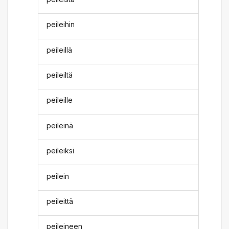
peileihin
peileillä
peileiltä
peileille
peileinä
peileiksi
peilein
peileittä
peileineen