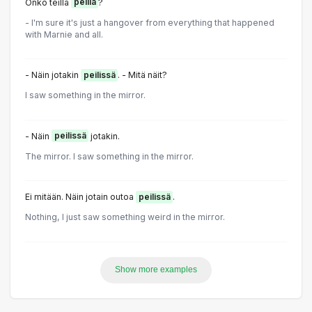
Onko teillä
peiliä
?
- I'm sure it's just a hangover from everything that happened
with Marnie and all.
- Näin jotakin
peilissä
. - Mitä näit?
I saw something in the mirror.
- Näin
peilissä
jotakin.
The mirror. I saw something in the mirror.
Ei mitään. Näin jotain outoa
peilissä
.
Nothing, I just saw something weird in the mirror.
Show more examples