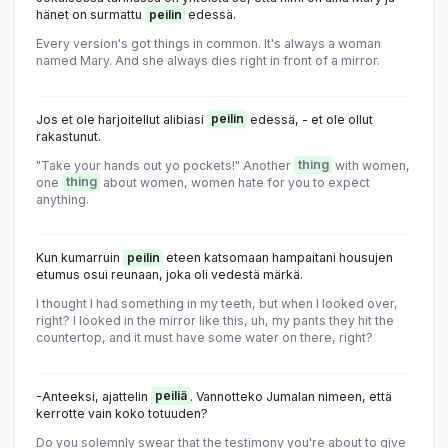
hänet on surmattu
peilin
edessä.
Every version's got things in common. It's always a woman
named Mary. And she always dies right in front of a mirror.
Jos et ole harjoitellut alibiasi
peilin
edessä, - et ole ollut
rakastunut.
"Take your hands out yo pockets!" Another
thing
with women,
one
thing
about women, women hate for you to expect
anything.
Kun kumarruin
peilin
eteen katsomaan hampaitani housujen
etumus osui reunaan, joka oli vedestä märkä.
I thought I had something in my teeth, but when I looked over,
right? I looked in the mirror like this, uh, my pants they hit the
countertop, and it must have some water on there, right?
-Anteeksi, ajattelin
peiliä
. Vannotteko Jumalan nimeen, että
kerrotte vain koko totuuden?
Do you solemnly swear that the testimony you're about to give