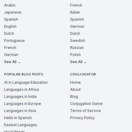
Arabic
French
Japanese
Italian
Spanish
Spanish
English
German
Dutch
Dutch
Portuguese
Swedish
French
Russian
German
Polish
See All →
See All →
POPULAR BLOG POSTS
COOLJUGATOR
AI in Language Education
Home
Languages in Africa
About
Languages in India
Blog
Languages in Europe
Conjugation Game
Languages in Asia
Terms of Service
Hello in Spanish
Privacy Policy
Easiest Languages
Hard Words