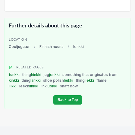
Further details about this page
LOCATION
Cooljugator
/
Finnish nouns
/
lenkki
RELATED PAGES
funkki
thing
hinkki
jug
jenkki
something that originates from
kinkki
thing
lankki
shoe polish
leikki
thing
liekki
flame
liikki
leech
linkki
link
luokki
shaft bow
Back to Top