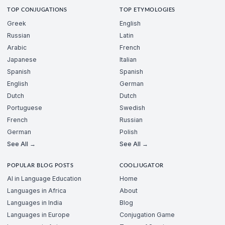
TOP CONJUGATIONS
TOP ETYMOLOGIES
Greek
English
Russian
Latin
Arabic
French
Japanese
Italian
Spanish
Spanish
English
German
Dutch
Dutch
Portuguese
Swedish
French
Russian
German
Polish
See All →
See All →
POPULAR BLOG POSTS
COOLJUGATOR
AI in Language Education
Home
Languages in Africa
About
Languages in India
Blog
Languages in Europe
Conjugation Game