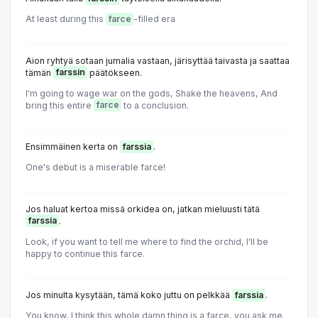
At least during this
farce
-filled era
Aion ryhtyä sotaan jumalia vastaan, järisyttää taivasta ja saattaa
tämän
farssin
päätökseen.
I'm going to wage war on the gods, Shake the heavens, And
bring this entire
farce
to a conclusion.
Ensimmäinen kerta on
farssia
.
One's debut is a miserable farce!
Jos haluat kertoa missä orkidea on, jatkan mieluusti tätä
farssia
.
Look, if you want to tell me where to find the orchid, I'll be
happy to continue this farce.
Jos minulta kysytään, tämä koko juttu on pelkkää
farssia
.
You know, I think this whole damn thing is a farce, you ask me.