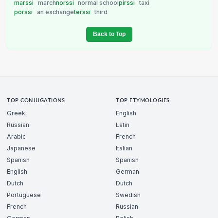
marssi
march
norssi
normal school
pirssi
taxi
pörssi
an exchange
terssi
third
Back to Top
TOP CONJUGATIONS
TOP ETYMOLOGIES
Greek
English
Russian
Latin
Arabic
French
Japanese
Italian
Spanish
Spanish
English
German
Dutch
Dutch
Portuguese
Swedish
French
Russian