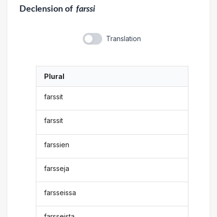
Declension
of
farssi
Translation
Plural
farssit
farssit
farssien
farsseja
farsseissa
farsseista