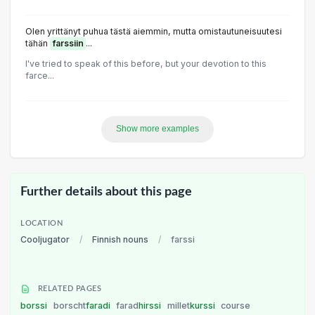
Olen yrittänyt puhua tästä aiemmin, mutta omistautuneisuutesi
tähän
farssiin
...
I've tried to speak of this before, but your devotion to this
farce...
Show more examples
Further details about this page
LOCATION
Cooljugator
/
Finnish nouns
/
farssi
RELATED PAGES
borssi
borscht
faradi
farad
hirssi
millet
kurssi
course