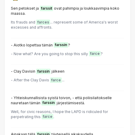
Sen petokset ja
farssit
ovat pahimpia ja loukkaavimpia koko
maassa.
Its frauds and
farces
... represent some of America's worst
excesses and affronts.
- Aiotko lopettaa tämän
farssin
?
- Now what? Are you going to stop this silly
farce
?
- Clay Davisin
farssin
jälkeen
- After the Clay Davis
farce
...
- Yhteiskunnallisista syistä toivon, - että poliisilaitokselle
nauretaan tämän
farssin
järjestämisestä.
Well, for civic reasons, I hope the LAPD is ridiculed for
perpetrating this
farce
.
Ainakaan tällä
farssin
täyteisellä aikakaudella.