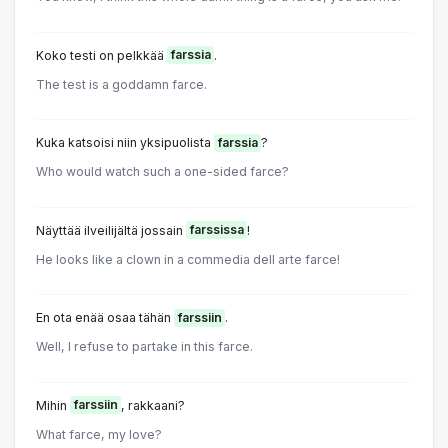
Koko testi on pelkkää
farssia
.
The test is a goddamn farce.
Kuka katsoisi niin yksipuolista
farssia
?
Who would watch such a one-sided farce?
Näyttää ilveilijältä jossain
farssissa
!
He looks like a clown in a commedia dell arte farce!
En ota enää osaa tähän
farssiin
.
Well, I refuse to partake in this farce.
Mihin
farssiin
, rakkaani?
What farce, my love?