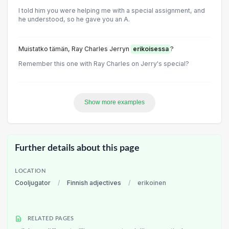
I told him you were helping me with a special assignment, and
he understood, so he gave you an A.
Muistatko tämän, Ray Charles Jerryn
erikoisessa
?
Remember this one with Ray Charles on Jerry's special?
Show more examples
Further details about this page
LOCATION
Cooljugator
/
Finnish adjectives
/
erikoinen
RELATED PAGES