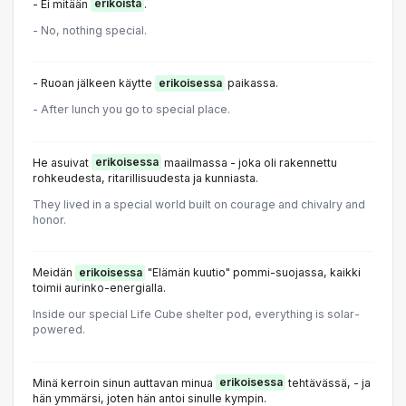
- Ei mitään
erikoista
.
- No, nothing special.
- Ruoan jälkeen käytte
erikoisessa
paikassa.
- After lunch you go to special place.
He asuivat
erikoisessa
maailmassa - joka oli rakennettu
rohkeudesta, ritarillisuudesta ja kunniasta.
They lived in a special world built on courage and chivalry and
honor.
Meidän
erikoisessa
"Elämän kuutio" pommi-suojassa, kaikki
toimii aurinko-energialla.
Inside our special Life Cube shelter pod, everything is solar-
powered.
Minä kerroin sinun auttavan minua
erikoisessa
tehtävässä, - ja
hän ymmärsi, joten hän antoi sinulle kympin.