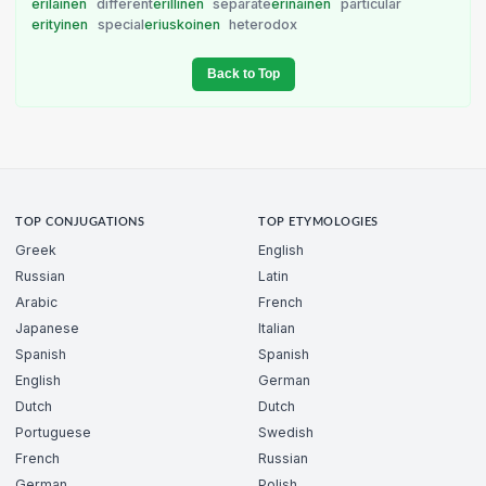
erilainen
different
erillinen
separate
erinäinen
particular
erityinen
special
eriuskoinen
heterodox
Back to Top
TOP CONJUGATIONS
TOP ETYMOLOGIES
Greek
English
Russian
Latin
Arabic
French
Japanese
Italian
Spanish
Spanish
English
German
Dutch
Dutch
Portuguese
Swedish
French
Russian
German
Polish