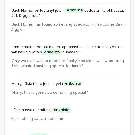
"Jack Horner on löytänyt jotain
erikoista
uudesta - tulokkaasta,
Dirk Diggleristä."
"Jack Horner has found something special... "in newcomer Dirk
Diggler.
'Emme malta odottaa hänen tapaamistaan, 'ja ajattelin myös jos
hän haluaisi jotain
erikoista
lounaaksi?
'Only we can't wait to meet her finally 'and also I was wondering
if she wanted anything special for lunch?
'Harry, tästä tulee jotain hyvin
erikoista
.'
"Harry, this is gonna be something special."
- Ei minussa ole mitään
erikoista
.
Ain't nothing special about me.