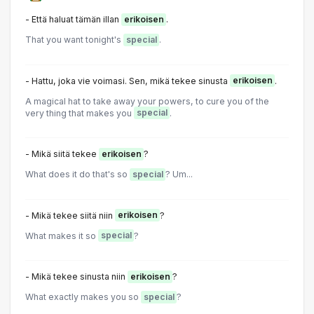
- Että haluat tämän illan
erikoisen
.
That you want tonight's
special
.
- Hattu, joka vie voimasi. Sen, mikä tekee sinusta
erikoisen
.
A magical hat to take away your powers, to cure you of the
very thing that makes you
special
.
- Mikä siitä tekee
erikoisen
?
What does it do that's so
special
? Um...
- Mikä tekee siitä niin
erikoisen
?
What makes it so
special
?
- Mikä tekee sinusta niin
erikoisen
?
What exactly makes you so
special
?