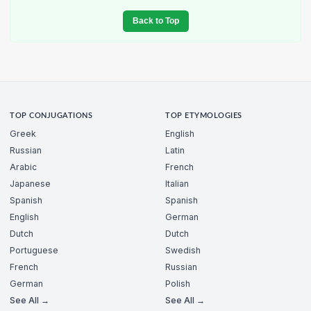
Back to Top
TOP CONJUGATIONS
TOP ETYMOLOGIES
Greek
English
Russian
Latin
Arabic
French
Japanese
Italian
Spanish
Spanish
English
German
Dutch
Dutch
Portuguese
Swedish
French
Russian
German
Polish
See All →
See All →