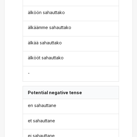
älköön sahauttako
älkäämme sahauttako
älkää sahauttako
älkööt sahauttako
-
Potential negative tense
en sahauttane
et sahauttane
ei sahauttane