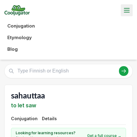
Conjugation
Etymology
Blog
sahauttaa
to let saw
Conjugation
Details
Looking for learning resources?
Get a full course →