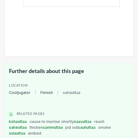
Further details about this page
LOCATION
Cooljugator
/
Finnish
/
sahauttaa
RELATED PAGES
kohauttaa
cause to murmur shortly
saavuttaa
reach
sakeuttaa
thicken
sammuttaa
put out
sauhuttaa
smoke
sulauttaa
embed